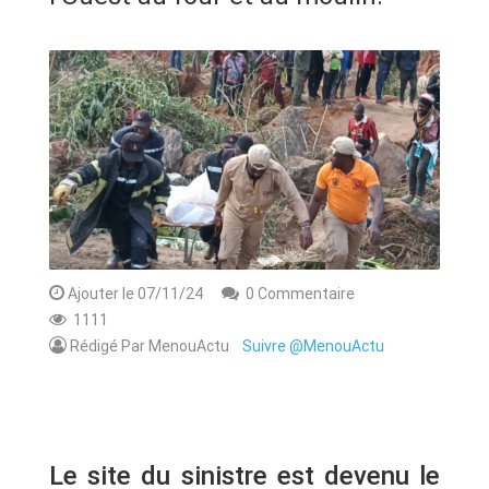
ANNONCE
ART & CULTURE & TRADITION
ASSAINISSEMENT
BREAKING-NEWS
CAMEROUN
Ajouter le 07/11/24
0 Commentaire
1111
PLUS
Rédigé Par MenouActu
Suivre @MenouActu
Le site du sinistre est devenu le