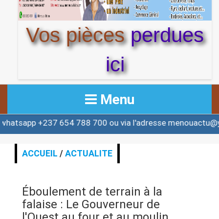
Vos pièces
perdues
ici
Menu
+237 654 788 700 ou via l'adresse menouactu@yahoo.co
ACCUEIL
ACTUALITE
ACCUEIL
/
ACTUALITE
AFRIQUE & MONDE
Éboulement de terrain à la
ALERTE
falaise : Le Gouverneur de
l'Ouest au four et au moulin.