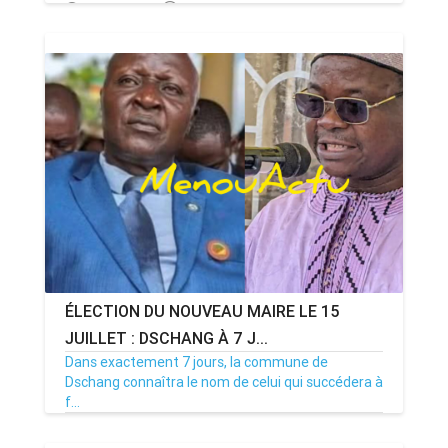
13/07/26
Par MenouActu
0
ÉLECTION DU NOUVEAU MAIRE LE 15
JUILLET : DSCHANG À 7 J...
Dans exactement 7 jours, la commune de
Dschang connaîtra le nom de celui qui succédera à
f...
08/07/26
Par MenouActu
0