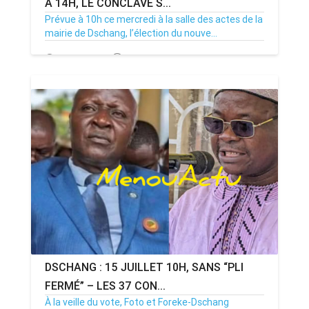
À 14H, LE CONCLAVE S...
Prévue à 10h ce mercredi à la salle des actes de la
mairie de Dschang, l’élection du nouve...
15/07/26
Par MenouActu
0
DSCHANG : 15 JUILLET 10H, SANS “PLI
FERMÉ” – LES 37 CON...
À la veille du vote, Foto et Foreke-Dschang