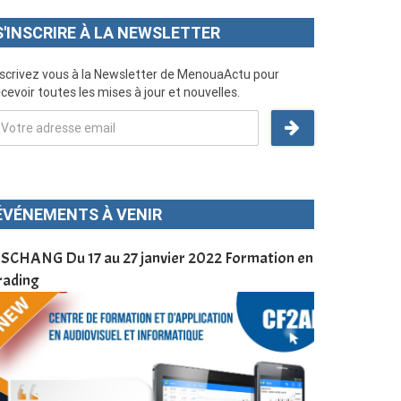
S'INSCRIRE À LA NEWSLETTER
nscrivez vous à la Newsletter de MenouaActu pour
cevoir toutes les mises à jour et nouvelles.
ÉVÉNEMENTS À VENIR
SCHANG Du 17 au 27 janvier 2022 Formation en
Menoua Vision
rading
d’application
à Dschang da
Cameroun