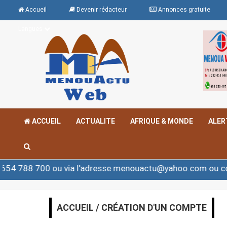
Accueil
Devenir rédacteur
Annonces gratuite
Langues
ACCUEIL
ACTUALITE
AFRIQUE & MONDE
ALER
 700 ou via l'adresse menouactu@yahoo.com ou contact
ACCUEIL / CRÉATION D'UN COMPTE