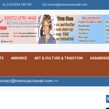
(+237)654 788 700
contact@menouactuweb.com
TE
ANNONCE
ART & CULTURE & TRADITION
ASSAINISS
@menouactuweb.com >>