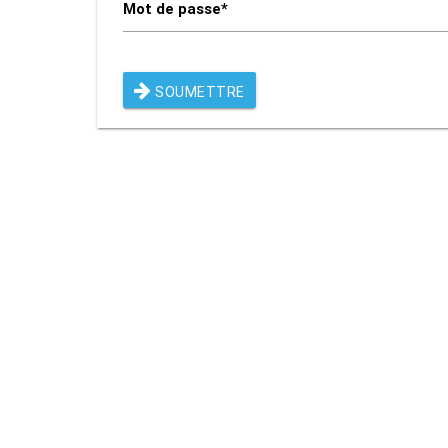
Mot de passe*
SOUMETTRE
Rendez-vous le 10 Octobre avec GESPR
une formation de qualité, un métier