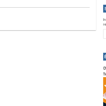
I
re
OS pour
Devenez infographiste professionnel en 10 jours
D
de formation pratique. Dschang du 17 au 27
T
janvier 2022