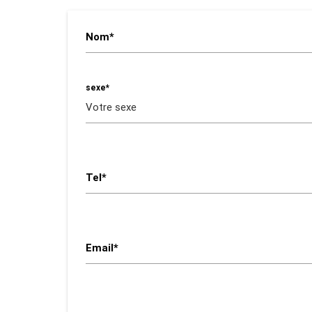
Nom*
sexe*
Tel*
Email*