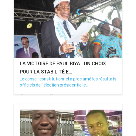
ANNONCE
ART & CULTURE & TRADITION
ASSAINISSEMENT
BREAKING-NEWS
LA VICTOIRE DE PAUL BIYA : UN CHOIX
CAMEROUN
POUR LA STABILITÉ E...
Le conseil constitutionnel a proclamé les résultats
officiels de l'élection présidentielle...
PLUS
28/10/25
Par MenouActu
0