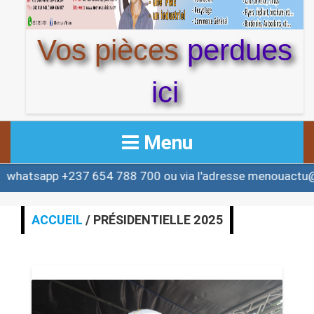
Vos pièces
perdues
ici
Menu
p +237 654 788 700 ou via l'adresse menouactu@yahoo.
ACCUEIL
ACTUALITE
ACCUEIL
/ PRÉSIDENTIELLE 2025
AFRIQUE & MONDE
ALERTE