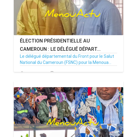
ÉLECTION PRÉSIDENTIELLE AU
CAMEROUN : LE DÉLÉGUÉ DÉPART...
Le délégué départemental du Front pour le Salut
National du Cameroun (FSNC) pour la Menoua...
15/10/25
Par ABDOULHAKIM
0