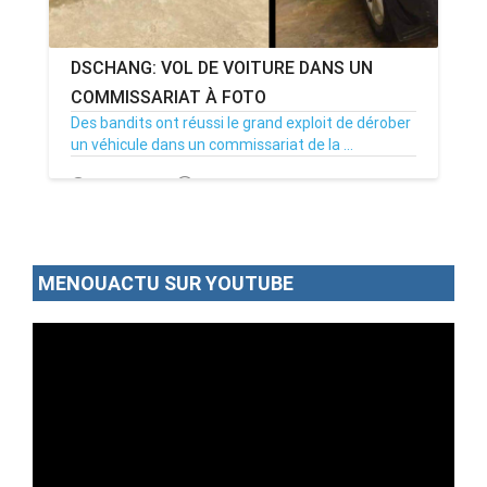
DSCHANG: VOL DE VOITURE DANS UN
COMMISSARIAT À FOTO
Des bandits ont réussi le grand exploit de dérober
un véhicule dans un commissariat de la ...
06/11/22
Par MenouActu
0
MENOUACTU SUR YOUTUBE