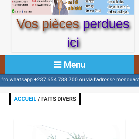
Vos pièces
perdues
ici
Menu
tsapp +237 654 788 700 ou via l'adresse menouactu@ya
ACCUEIL
ACTUALITE
ACCUEIL
/ FAITS DIVERS
AFRIQUE & MONDE
ALERTE