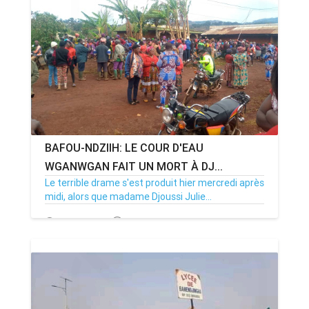
ANNONCE
ART & CULTURE & TRADITION
ASSAINISSEMENT
BREAKING-NEWS
BAFOU-NDZIIH: LE COUR D'EAU
CAMEROUN
WGANWGAN FAIT UN MORT À DJ...
Le terrible drame s'est produit hier mercredi après
midi, alors que madame Djoussi Julie...
PLUS
23/03/23
Par MenouActu
0