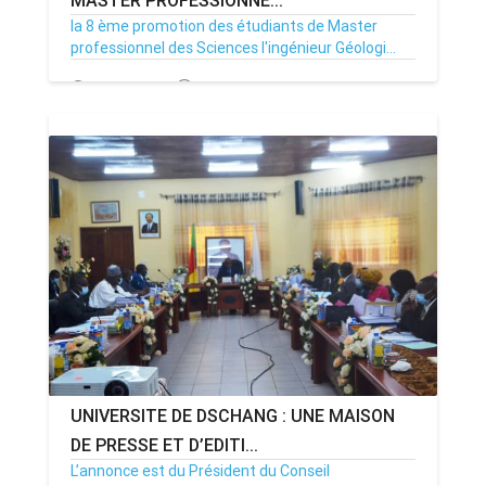
MASTER PROFESSIONNE...
la 8 ème promotion des étudiants de Master
professionnel des Sciences l'ingénieur Géologi...
29/06/21
Par MenouActu
0
UNIVERSITE DE DSCHANG : UNE MAISON
DE PRESSE ET D’EDITI...
L’annonce est du Président du Conseil