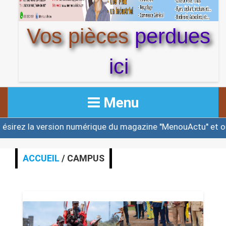
Vos pièces
perdues
ici
Menu
rique du magazine ''MenouActu'' et ou une des éditions d
ACCUEIL
ACTUALITE
ACCUEIL
/ CAMPUS
AFRIQUE & MONDE
ALERTE