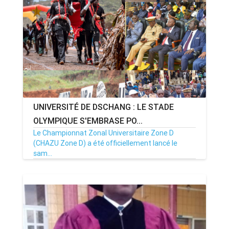
ANNONCE
ART & CULTURE & TRADITION
ASSAINISSEMENT
BREAKING-NEWS
UNIVERSITÉ DE DSCHANG : LE STADE
CAMEROUN
OLYMPIQUE S'EMBRASE PO...
Le Championnat Zonal Universitaire Zone D
(CHAZU Zone D) a été officiellement lancé le
sam...
PLUS
27/04/25
Par MenouActu
0