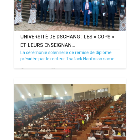
UNIVERSITÉ DE DSCHANG : LES « COPS »
ET LEURS ENSEIGNAN...
La cérémonie solennelle de remise de diplôme
présidée par le recteur Tsafack Nanfosso same...
31/08/20
Par MenouActu
0