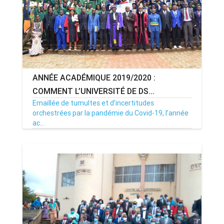
ANNÉE ACADÉMIQUE 2019/2020 :
COMMENT L’UNIVERSITÉ DE DS...
Emaillée de tumultes et d’incertitudes
orchestrées par la pandémie du Covid-19, l’année
ac...
01/09/20
Par MenouActu
0