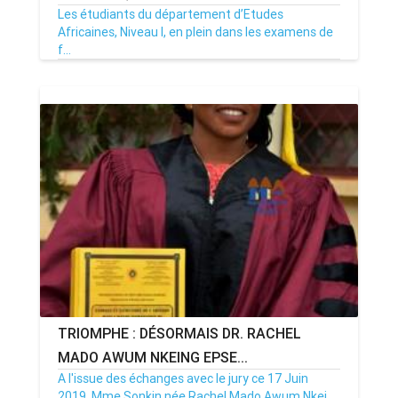
Les étudiants du département d’Etudes
Africaines, Niveau I, en plein dans les examens de
f...
23/06/19
Par MenouActu
0
TRIOMPHE : DÉSORMAIS DR. RACHEL
MADO AWUM NKEING EPSE...
A l'issue des échanges avec le jury ce 17 Juin
2019, Mme Sonkin née Rachel Mado Awum Nkei...