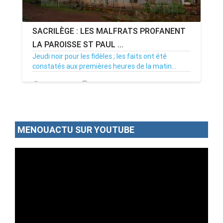
SACRILÈGE : LES MALFRATS PROFANENT
LA PAROISSE ST PAUL ...
Jeudi noir pour les fidèles ; les faits ont été
constatés aux premières heures de la matin...
06/07/17
Par MenouActu
3
MENOUACTU SUR YOUTUBE