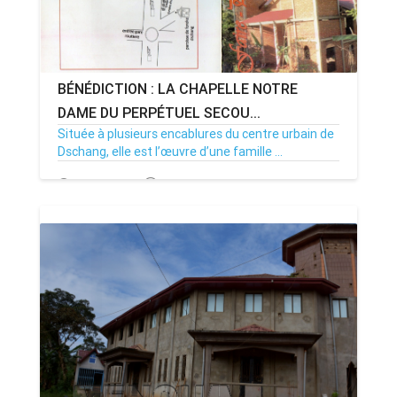
BÉNÉDICTION : LA CHAPELLE NOTRE
DAME DU PERPÉTUEL SECOU...
Située à plusieurs encablures du centre urbain de
Dschang, elle est l’œuvre d’une famille ...
26/07/17
Par MenouActu
2