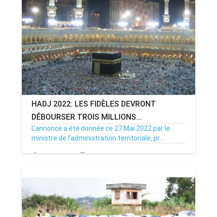
ANNONCE
ART & CULTURE & TRADITION
ASSAINISSEMENT
BREAKING-NEWS
HADJ 2022: LES FIDÈLES DEVRONT
CAMEROUN
DÉBOURSER TROIS MILLIONS...
L'annonce a été donnée ce 27 Mai 2022 par le
ministre de l'administration territoriale, pr...
PLUS
29/05/22
Par MenouActu
0