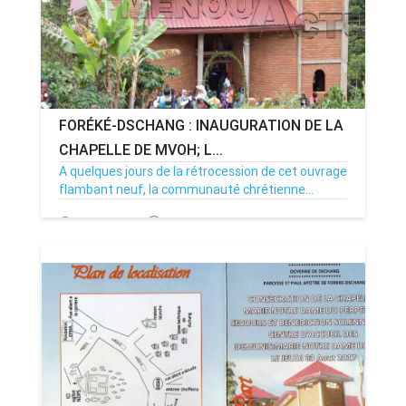
FORÉKÉ-DSCHANG : INAUGURATION DE LA
CHAPELLE DE MVOH; L...
A quelques jours de la rétrocession de cet ouvrage
flambant neuf, la communauté chrétienne...
29/07/17
Par MenouActu
2