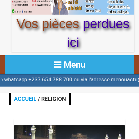
Vos pièces
perdues
ici
Menu
app +237 654 788 700 ou via l'adresse menouactu@yaho
ACCUEIL
ACTUALITE
ACCUEIL
/ RELIGION
AFRIQUE & MONDE
ALERTE