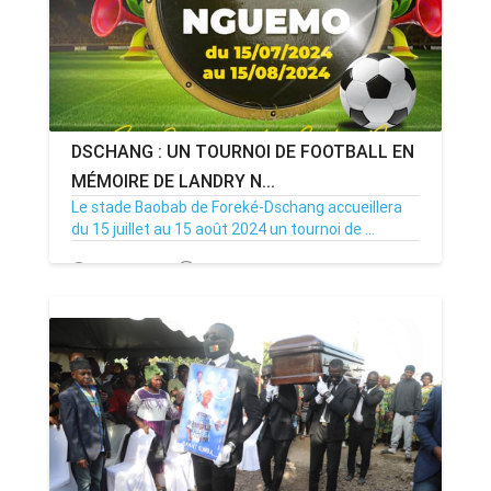
DSCHANG : UN TOURNOI DE FOOTBALL EN
MÉMOIRE DE LANDRY N...
Le stade Baobab de Foreké-Dschang accueillera
du 15 juillet au 15 août 2024 un tournoi de ...
10/07/24
Par MenouActu
0