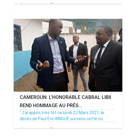
24/05/21
Par MenouActu
1
CAMEROUN: L'HONORABLE CABRAL LIBII
REND HOMMAGE AU PRÉS...
"J'ai appris très tôt ce lundi 22 Mars 2021, le
décès de Paul Éric KINGUE survenu cette nu...
22/03/21
Par MenouActu
4105