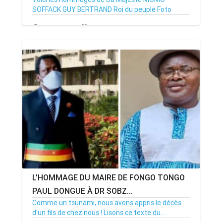
SOFFACK GUY BERTRAND Roi du peuple Foto
24/05/21
Par MenouActu
0
L'HOMMAGE DU MAIRE DE FONGO TONGO
PAUL DONGUE À DR SOBZ...
Comme un tsunami, nous avons appris le décès
d'un fils de chez nous ! Lisons ce texte du...