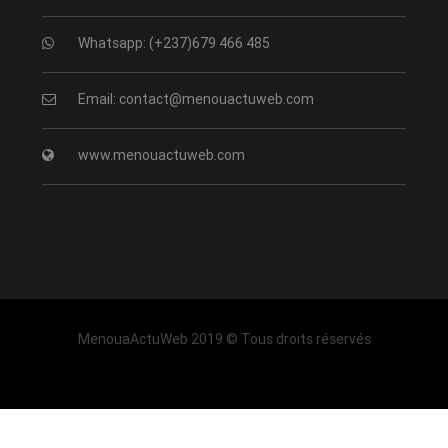
Whatsapp: (+237)679 466 485
Email: contact@menouactuweb.com
www.menouactuweb.com
MenouaActuWeb 2019 © Tous droits réservés