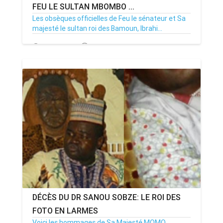
FEU LE SULTAN MBOMBO ...
Les obsèques officielles de Feu le sénateur et Sa
majesté le sultan roi des Bamoun, Ibrahi...
11/10/21
Par MenouActu
0
DÉCÈS DU DR SANOU SOBZE: LE ROI DES
FOTO EN LARMES
Voici les hommages de Sa Majesté MOMO