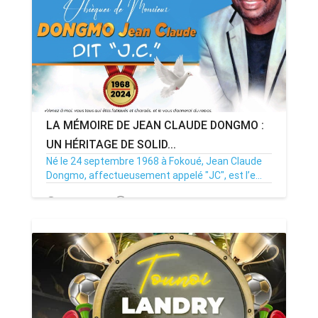
LA MÉMOIRE DE JEAN CLAUDE DONGMO :
UN HÉRITAGE DE SOLID...
Né le 24 septembre 1968 à Fokoué, Jean Claude
Dongmo, affectueusement appelé "JC", est l’e...
07/12/24
Par MenouActu
0