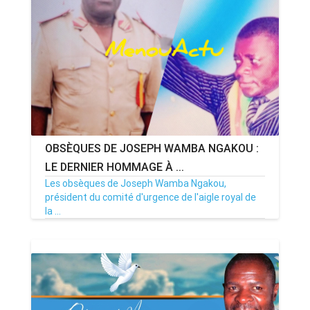
ANNONCE
ART & CULTURE & TRADITION
ASSAINISSEMENT
BREAKING-NEWS
OBSÈQUES DE JOSEPH WAMBA NGAKOU :
CAMEROUN
LE DERNIER HOMMAGE À ...
Les obsèques de Joseph Wamba Ngakou,
président du comité d'urgence de l'aigle royal de
la ...
PLUS
28/06/25
Par MenouActu
0