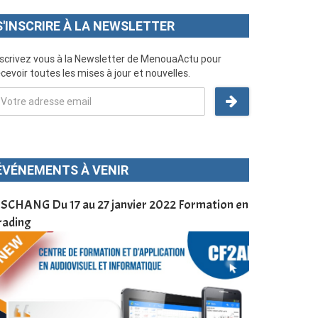
S'INSCRIRE À LA NEWSLETTER
nscrivez vous à la Newsletter de MenouaActu pour
cevoir toutes les mises à jour et nouvelles.
ÉVÉNEMENTS À VENIR
SCHANG Du 17 au 27 janvier 2022 Formation en
Menoua Vision
rading
d’application
à Dschang da
Cameroun