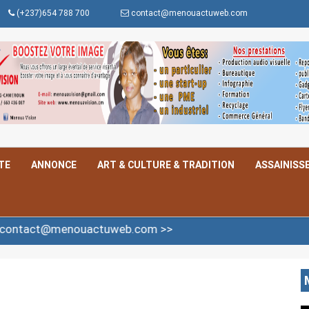
(+237)654 788 700
contact@menouactuweb.com
TE
ANNONCE
ART & CULTURE & TRADITION
ASSAINISS
ct@menouactuweb.com >>