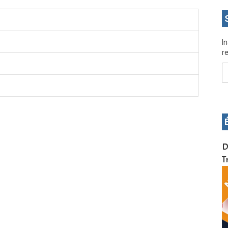
I
re
OS pour
Devenez infographiste professionnel en 10 jours
D
de formation pratique. Dschang du 17 au 27
T
janvier 2022