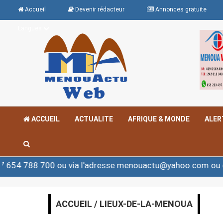
Accueil
Devenir rédacteur
Annonces gratuite
Langues
ACCUEIL
ACTUALITE
AFRIQUE & MONDE
ALER
88 700 ou via l'adresse menouactu@yahoo.com ou conta
ACCUEIL / LIEUX-DE-LA-MENOUA