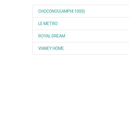
CHOCONOU(AMPHI 1000)
LE METRO
ROYAL DREAM
VIANEY HOME
Rendez-vous le 10 Octobre avec GESPR
une formation de qualité, un métier