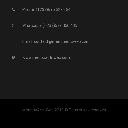
Phone: (+237)695 522 864
Whatsapp: (+237)679 466 485
Email: contact@menouactuweb.com
www.menouactuweb.com
MenouaActuWeb 2019 © Tous droits réservés