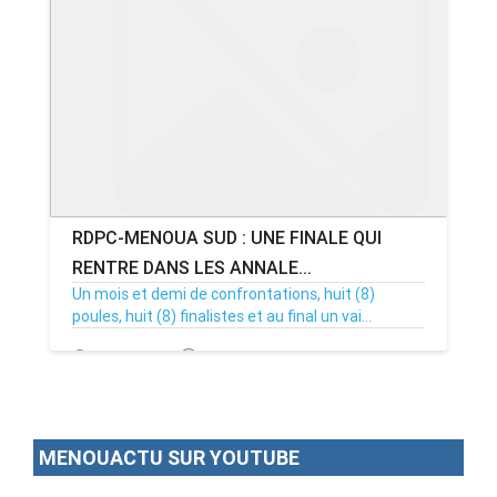
ANNONCE
ART & CULTURE & TRADITION
ASSAINISSEMENT
BREAKING-NEWS
RDPC-MENOUA SUD : UNE FINALE QUI
CAMEROUN
RENTRE DANS LES ANNALE...
Un mois et demi de confrontations, huit (8)
poules, huit (8) finalistes et au final un vai...
PLUS
30/08/22
Par MenouActu
1
MENOUACTU SUR YOUTUBE