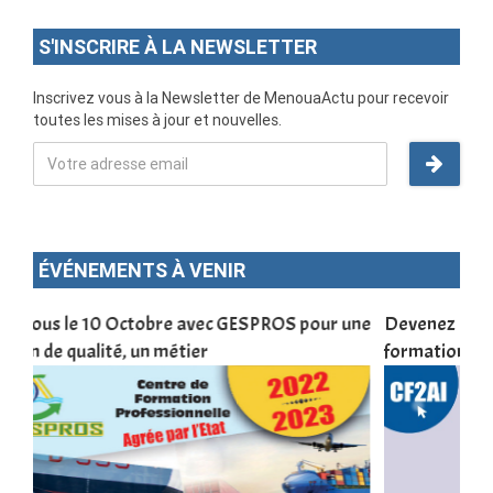
S'INSCRIRE À LA NEWSLETTER
Inscrivez vous à la Newsletter de MenouaActu pour recevoir
toutes les mises à jour et nouvelles.
ÉVÉNEMENTS À VENIR
une
Devenez infographiste professionnel en 10 jours de
DSC
formation pratique. Dschang du 17 au 27 janvier 2022
Tra