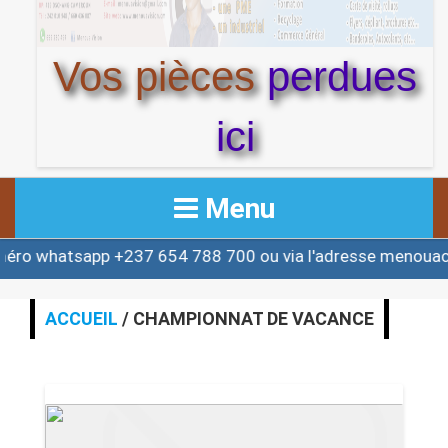
Vos pièces
perdues
ici
Menu
whatsapp +237 654 788 700 ou via l'adresse menouactu
ACCUEIL
ACTUALITE
ACCUEIL
/ CHAMPIONNAT DE VACANCE
AFRIQUE & MONDE
ALERTE