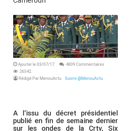
Cameroun
ANNONCE
ART & CULTURE & TRADITION
ASSAINISSEMENT
BREAKING-NEWS
CAMEROUN
Ajouter le 03/07/17
4809 Commentaires
26542
Rédigé Par MenouActu
Suivre @MenouActu
PLUS
A l’issu du décret présidentiel
publié en fin de semaine dernier
sur les ondes de la Crtv, Six