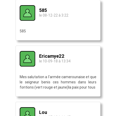
585
le 08-12-22 à 3:22
585
Ericamye22
le 10-09-18 à 13:34
Mes salutation a l'armée camerounaise et que
le seigneur benis ces hommes dans leurs
fontions (vert rouge et jaune)la paix pour tous
Lou