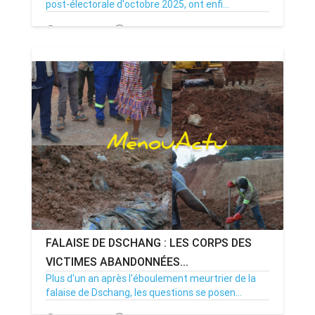
post-électorale d'octobre 2025, ont enfi...
05/03/26
Par MenouActu
0
FALAISE DE DSCHANG : LES CORPS DES
VICTIMES ABANDONNÉES...
Plus d'un an après l'éboulement meurtrier de la
falaise de Dschang, les questions se posen...