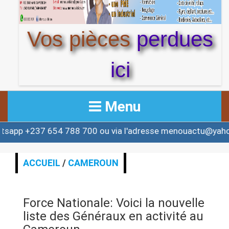
Vos pièces
perdues
ici
Menu
237 654 788 700 ou via l'adresse menouactu@yahoo.com
ACCUEIL
ACTUALITE
ACCUEIL
/
CAMEROUN
AFRIQUE & MONDE
Force Nationale: Voici la nouvelle
ALERTE
liste des Généraux en activité au