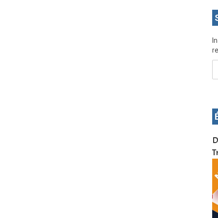
I
re
OS pour
Devenez infographiste professionnel en 10 jours
D
de formation pratique. Dschang du 17 au 27
T
janvier 2022