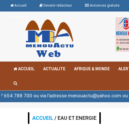
Accueil
Devenir rédacteur
Annonces gratuite
Langues
ACCUEIL
ACTUALITE
AFRIQUE & MONDE
ALER
8 700 ou via l'adresse menouactu@yahoo.com ou contac
ACCUEIL
/ EAU ET ENERGIE