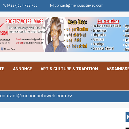
(+237)654 788 700
contact@menouactuweb.com
TE
ANNONCE
ART & CULTURE & TRADITION
ASSAINISS
t@menouactuweb.com >>