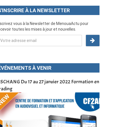
S'INSCRIRE À LA NEWSLETTER
nscrivez vous à la Newsletter de MenouaActu pour
cevoir toutes les mises à jour et nouvelles.
ÉVÉNEMENTS À VENIR
SCHANG Du 17 au 27 janvier 2022 Formation en
Menoua Vision
rading
d’application
à Dschang da
Cameroun