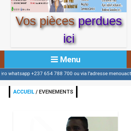
Vos pièces
perdues
ici
Menu
app +237 654 788 700 ou via l'adresse menouactu@yaho
ACCUEIL
ACTUALITE
ACCUEIL
/ EVENEMENTS
AFRIQUE & MONDE
ALERTE