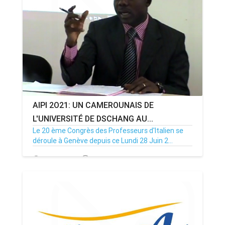
ANNONCE
ART & CULTURE & TRADITION
ASSAINISSEMENT
BREAKING-NEWS
AIPI 2O21: UN CAMEROUNAIS DE
CAMEROUN
L'UNIVERSITÉ DE DSCHANG AU...
Le 20 ème Congrès des Professeurs d'Italien se
déroule à Genève depuis ce Lundi 28 Juin 2...
PLUS
29/06/21
Par MenouActu
0