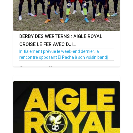
DERBY DES WERTERNS : AIGLE ROYAL
CROISE LE FER AVEC DJI...
Initialement prévue le week-end dernier, la
rencontre opposant El Pacha à son voisin bandj...
31/10/22
Par MenouActu
0