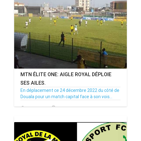
MTN ÉLITE ONE: AIGLE ROYAL DÉPLOIE
SES AILES.
En déplacement ce 24 décembre 2022 du côté de
Douala pour un match capital face à son vois...
24/12/22
Par MenouActu
0