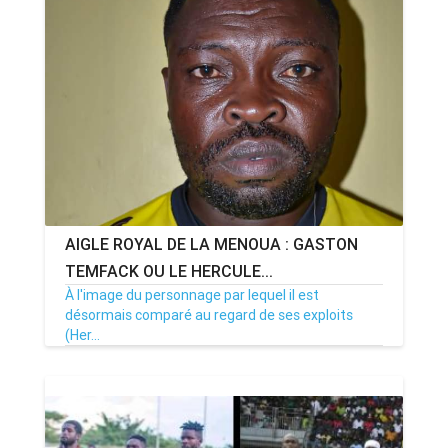
AIGLE ROYAL DE LA MENOUA : GASTON
TEMFACK OU LE HERCULE...
À l'image du personnage par lequel il est
désormais comparé au regard de ses exploits
(Her...
08/01/24
Par MenouActu
0