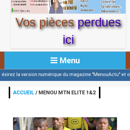
Vos pièces
perdues
ici
Menu
mérique du magazine ''MenouActu'' et ou une des éditions
ACCUEIL
ACTUALITE
ACCUEIL
/ MENOU MTN ELITE 1&2
AFRIQUE & MONDE
ALERTE