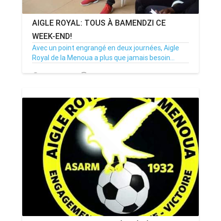
AIGLE ROYAL: TOUS À BAMENDZI CE
WEEK-END!
Avec un point engrangé en deux journées, Aigle
Royal de la Menoua a plus que jamais besoin...
26/10/22
Par MenouActu
0