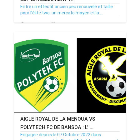
Entre un effectif ancien peu renouvelé et taillé
pour l'élite two, un mercato moyen et la ...
12/10/22
Par MenouActu
0
AIGLE ROYAL DE LA MENOUA VS
POLYTECH FC DE BANSOA : L' ...
Engagée depuis le 07 Octobre 2022 dans