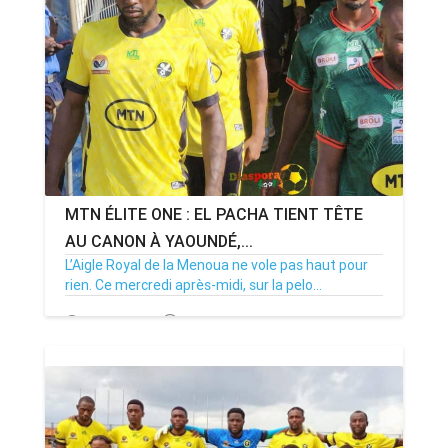
ANNONCE
ART & CULTURE & TRADITION
ASSAINISSEMENT
BREAKING-NEWS
MTN ÉLITE ONE : EL PACHA TIENT TÊTE
CAMEROUN
AU CANON À YAOUNDÉ,...
L’Aigle Royal de la Menoua ne vole pas haut pour
rien. Ce mercredi après-midi, sur la pelo...
PLUS
29/04/26
Par MenouActu
0