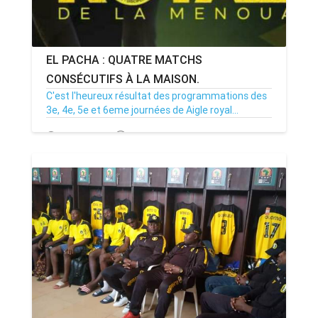
EL PACHA : QUATRE MATCHS
CONSÉCUTIFS À LA MAISON.
C'est l'heureux résultat des programmations des
3e, 4e, 5e et 6eme journées de Aigle royal...
27/10/22
Par MenouActu
0