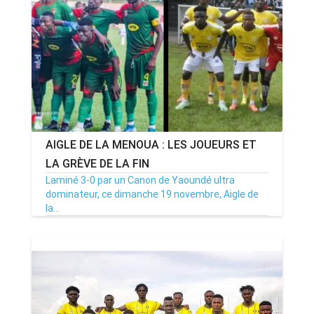
AIGLE DE LA MENOUA : LES JOUEURS ET
LA GRÈVE DE LA FIN
Laminé 3-0 par un Canon de Yaoundé ultra
dominateur, ce dimanche 19 novembre, Aigle de
la...
19/11/23
Par MenouActu
0