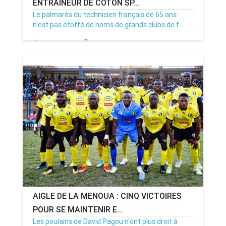
ENTRAÎNEUR DE COTON SP...
Le palmarès du technicien français de 65 ans
n'est pas étoffé de noms de grands clubs de f...
15/07/23
Par MenouActu
0
AIGLE DE LA MENOUA : CINQ VICTOIRES
POUR SE MAINTENIR E...
Les poulains de David Pagou n'ont plus droit à