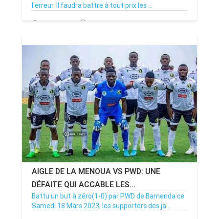
l'erreur. Il faudra battre à tout prix les ...
21/03/23
Par MenouActu
0
AIGLE DE LA MENOUA VS PWD: UNE
DÉFAITE QUI ACCABLE LES...
Battu un but à zéro(1-0) par PWD de Bamenda ce
Samedi 18 Mars 2023, les supporters des ja...