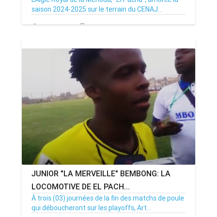
saison 2024-2025 sur le terrain du CENAJ...
09/12/24
Par MenouActu
0
JUNIOR "LA MERVEILLE" BEMBONG: LA
LOCOMOTIVE DE EL PACH...
À trois (03) journées de la fin des matchs de poule
qui déboucheront sur les playoffs, Art...