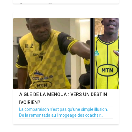
21/02/24
Par MenouActu
0
AIGLE DE LA MENOUA : VERS UN DESTIN
IVOIRIEN?
La comparaison n'est pas qu'une simple illusion.
De la remontada au limogeage des coachs r...
19/02/24
Par ABDOULHAKIM
0