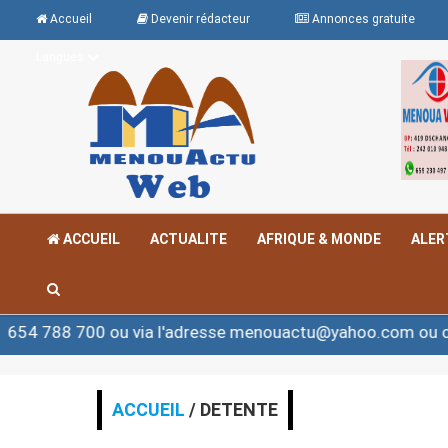
Accueil
Devenir rédacteur
Annonces gratuite
Langues
ACCUEIL
ACTUALITE
AFRIQUE & MONDE
ALER
700 ou via l'adresse menouactu@yahoo.com ou contact@
ACCUEIL
/ DETENTE