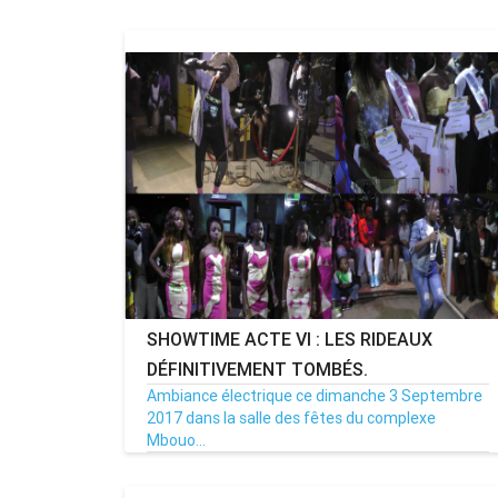
SHOWTIME ACTE VI : LES RIDEAUX
DÉFINITIVEMENT TOMBÉS.
Ambiance électrique ce dimanche 3 Septembre
2017 dans la salle des fêtes du complexe
Mbouo...
04/09/17
Par MenouActu
9