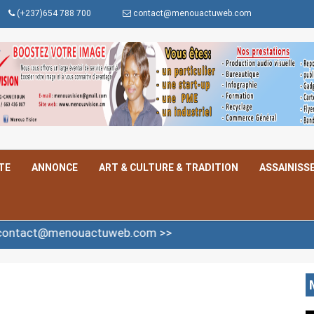
(+237)654 788 700
contact@menouactuweb.com
TE
ANNONCE
ART & CULTURE & TRADITION
ASSAINISS
menouactuweb.com >>