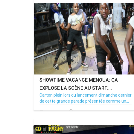
SHOWTIME VACANCE MENOUA: ÇA
Rendez-vous le 10 Octobre avec GESPR
EXPLOSE LA SCÈNE AU START....
une formation de qualité, un métier
Carton plein lors du lancement dimanche dernier
de cette grande parade présentée comme un...
04/07/17
Par MenouActu
0