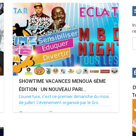
I
re
SHOWTIME VACANCES MENOUA 6ÈME
OS pour
Devenez infographiste professionnel en 10 jours
D
ÉDITION : UN NOUVEAU PARI...
de formation pratique. Dschang du 17 au 27
T
L’ouverture, c’est ce premier dimanche du mois
janvier 2022
de juillet. L’évènement organisé par le Gro...
01/07/17
Par MenouActu
1