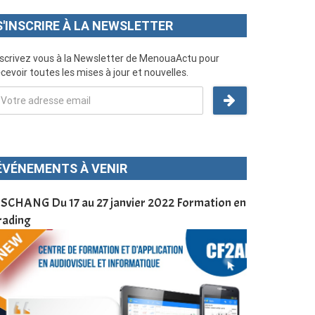
S'INSCRIRE À LA NEWSLETTER
nscrivez vous à la Newsletter de MenouaActu pour
cevoir toutes les mises à jour et nouvelles.
ÉVÉNEMENTS À VENIR
SCHANG Du 17 au 27 janvier 2022 Formation en
Menoua Vision
rading
d’application
à Dschang da
Cameroun