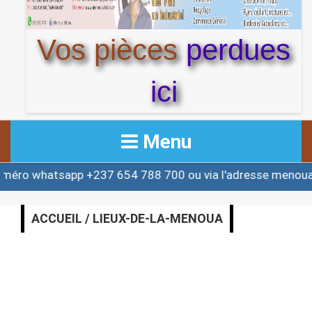
Vos pièces
perdues
ici
Menu
 whatsapp +237 654 788 700 ou via l'adresse menouact
ACCUEIL
ACTUALITE
ACCUEIL / LIEUX-DE-LA-MENOUA
AFRIQUE & MONDE
ALERTE