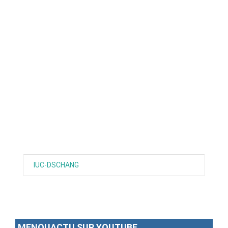
ANNONCE
ART & CULTURE & TRADITION
ASSAINISSEMENT
BREAKING-NEWS
CAMEROUN
PLUS
IUC-DSCHANG
MENOUACTU SUR YOUTUBE