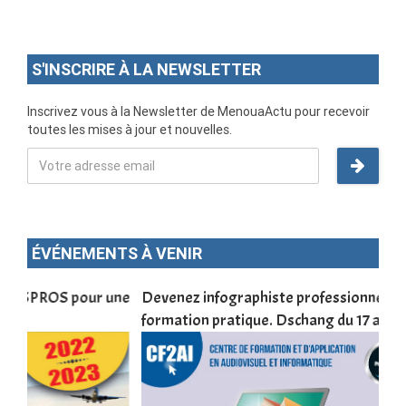
S'INSCRIRE À LA NEWSLETTER
Inscrivez vous à la Newsletter de MenouaActu pour recevoir
toutes les mises à jour et nouvelles.
ÉVÉNEMENTS À VENIR
une
Devenez infographiste professionnel en 10 jours de
DSC
formation pratique. Dschang du 17 au 27 janvier 2022
Tra