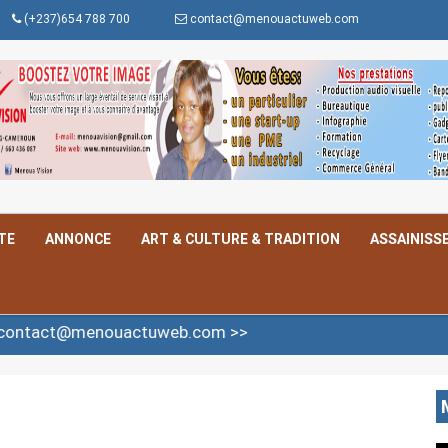
(+237)654 788 700
contact@menouactuweb.com
TE
ANNONCE
ART & CULTURE & TRADITION
ASSAINISS
t@menouactuweb.com >>