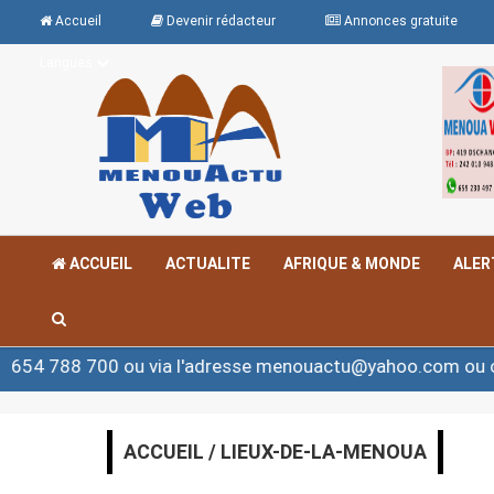
Accueil
Devenir rédacteur
Annonces gratuite
Langues
ACCUEIL
ACTUALITE
AFRIQUE & MONDE
ALER
8 700 ou via l'adresse menouactu@yahoo.com ou contac
ACCUEIL / LIEUX-DE-LA-MENOUA