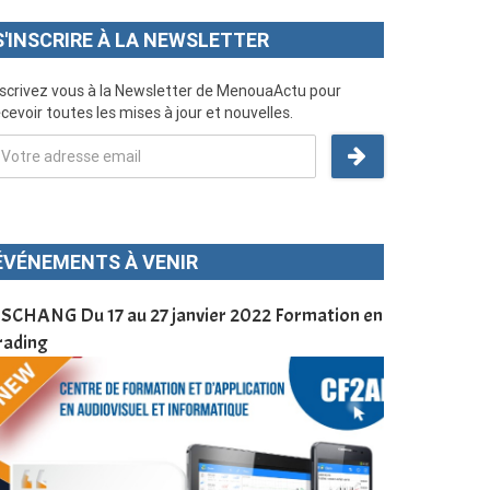
S'INSCRIRE À LA NEWSLETTER
nscrivez vous à la Newsletter de MenouaActu pour
cevoir toutes les mises à jour et nouvelles.
ÉVÉNEMENTS À VENIR
SCHANG Du 17 au 27 janvier 2022 Formation en
Menoua Vision
rading
d’application
à Dschang da
Cameroun