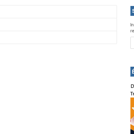
I
re
OS pour
Devenez infographiste professionnel en 10 jours
D
de formation pratique. Dschang du 17 au 27
T
janvier 2022