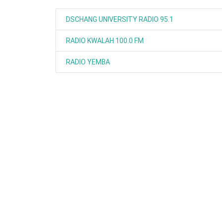
DSCHANG UNIVERSITY RADIO 95.1
RADIO KWALAH 100.0 FM
RADIO YEMBA
Rendez-vous le 10 Octobre avec GESPR
une formation de qualité, un métier