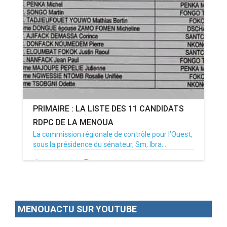
ANNONCE
ART & CULTURE & TRADITION
ASSAINISSEMENT
BREAKING-NEWS
PRIMAIRE : LA LISTE DES 11 CANDIDATS
CAMEROUN
RDPC DE LA MENOUA
La commission régionale de contrôle pour l’Ouest,
sous la présidence du sénateur, Sm, Ibra...
PLUS
19/09/20
Par MenouActu
0
MENOUACTU SUR YOUTUBE