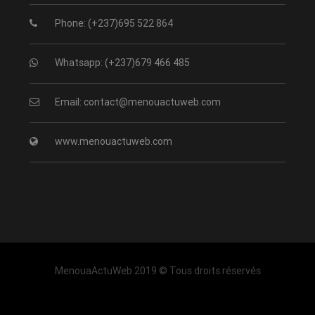
Phone: (+237)695 522 864
Whatsapp: (+237)679 466 485
Email: contact@menouactuweb.com
www.menouactuweb.com
MenouaActuWeb 2019 © Tous droits réservés