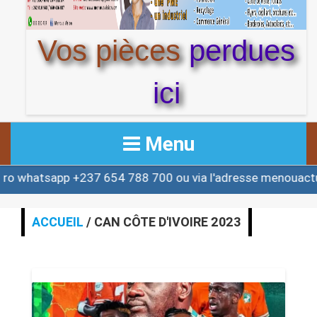
Vos pièces
perdues
ici
Menu
sapp +237 654 788 700 ou via l'adresse menouactu@yah
ACCUEIL
ACTUALITE
ACCUEIL
/ CAN CÔTE D'IVOIRE 2023
AFRIQUE & MONDE
ALERTE