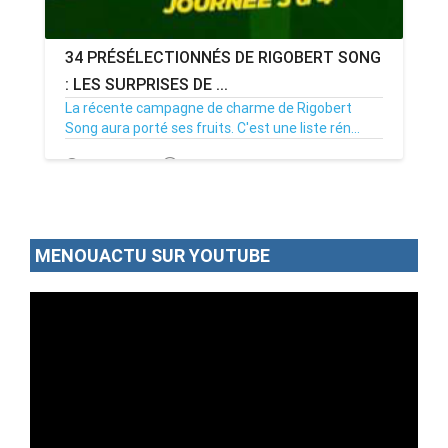
34 PRÉSÉLECTIONNÉS DE RIGOBERT SONG
: LES SURPRISES DE ...
La récente campagne de charme de Rigobert
Song aura porté ses fruits. C'est une liste rén...
03/03/23
Par MenouActu
0
MENOUACTU SUR YOUTUBE