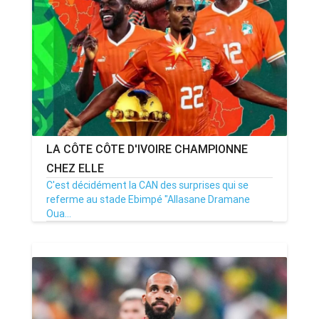
ANNONCE
ART & CULTURE & TRADITION
ASSAINISSEMENT
BREAKING-NEWS
LA CÔTE CÔTE D'IVOIRE CHAMPIONNE
CAMEROUN
CHEZ ELLE
C'est décidément la CAN des surprises qui se
referme au stade Ebimpé "Allasane Dramane
Oua...
PLUS
11/02/24
Par ABDOULHAKIM
0