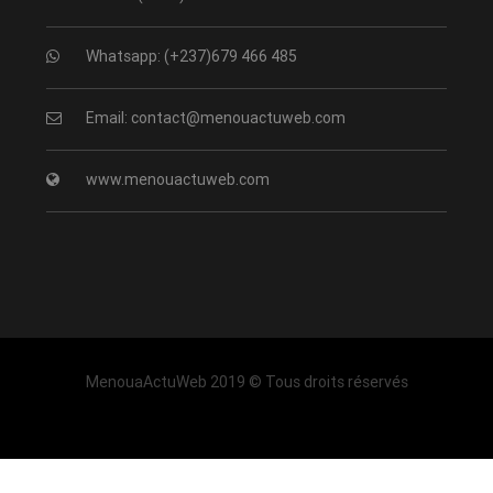
Whatsapp: (+237)679 466 485
Email: contact@menouactuweb.com
www.menouactuweb.com
MenouaActuWeb 2019 © Tous droits réservés