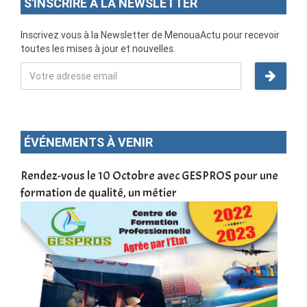
S'INSCRIRE À LA NEWSLETTER
Inscrivez vous à la Newsletter de MenouaActu pour recevoir
toutes les mises à jour et nouvelles.
ÉVÉNEMENTS À VENIR
 une
Devenez infographiste professionnel en 10 jours de
DS
formation pratique. Dschang du 17 au 27 janvier 2022
Tr