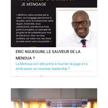
ANNONCE
ART & CULTURE & TRADITION
ASSAINISSEMENT
BREAKING-NEWS
ERIC NGUEGUIM, LE SAUVEUR DE LA
CAMEROUN
MENOUA ?
La Menoua est-elle prête à tourner la page et à
embrasser un nouveau leadership ?
PLUS
24/11/25
Par MenouActu
0