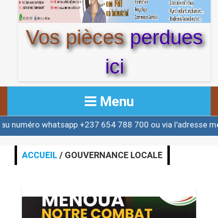
Vos pièces
perdues
ici
Menu
méro whatsapp +237 654 788 700 ou via l'adresse meno
ACCUEIL
ACTUALITE
ACCUEIL
/ GOUVERNANCE LOCALE
AFRIQUE & MONDE
ALERTE