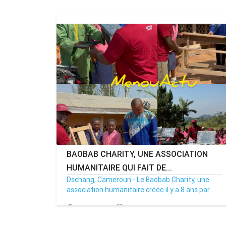
BAOBAB CHARITY, UNE ASSOCIATION
HUMANITAIRE QUI FAIT DE...
Dschang, Cameroun - Le Baobab Charity, une
association humanitaire créée il y a 8 ans par ...
21/12/25
Par MenouActu
0