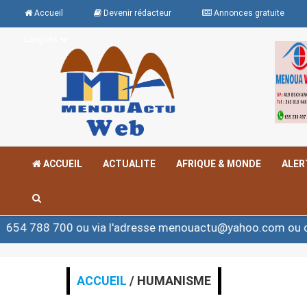
Accueil
Devenir rédacteur
Annonces gratuite
Langues
ACCUEIL
ACTUALITE
AFRIQUE & MONDE
ALER
 700 ou via l'adresse menouactu@yahoo.com ou contact
ACCUEIL
/ HUMANISME