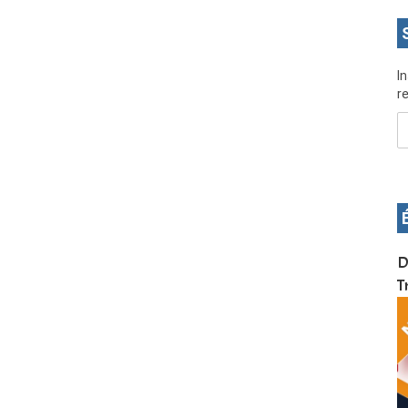
I
re
OS pour
Devenez infographiste professionnel en 10 jours
D
de formation pratique. Dschang du 17 au 27
T
janvier 2022