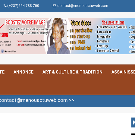
(+237)654 788 700
contact@menouactuweb.com
TE
ANNONCE
ART & CULTURE & TRADITION
ASSAINISS
@menouactuweb.com >>