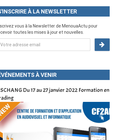
S'INSCRIRE À LA NEWSLETTER
nscrivez vous à la Newsletter de MenouaActu pour
cevoir toutes les mises à jour et nouvelles.
ÉVÉNEMENTS À VENIR
SCHANG Du 17 au 27 janvier 2022 Formation en
Menoua Vision
rading
d’application
à Dschang da
Cameroun