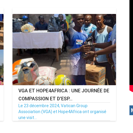
VGA ET HOPE4AFRICA : UNE JOURNÉE DE
COMPASSION ET D'ESP...
Le 23 décembre 2024, Vatican Group
Association (VGA) et Hope4Africa ont organisé
une visit...
26/12/24
Par MenouActu
0