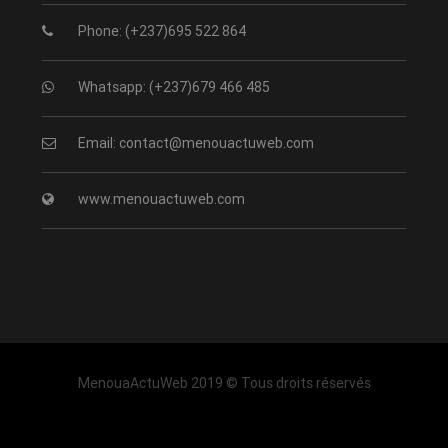
Phone: (+237)695 522 864
Whatsapp: (+237)679 466 485
Email: contact@menouactuweb.com
www.menouactuweb.com
MenouaActuWeb 2019 © Tous droits réservés