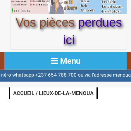
Vos pièces
perdues
ici
Menu
 whatsapp +237 654 788 700 ou via l'adresse menouact
ACCUEIL
ACTUALITE
ACCUEIL / LIEUX-DE-LA-MENOUA
AFRIQUE & MONDE
ALERTE