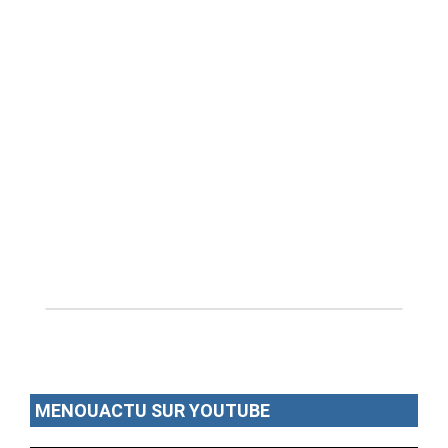
ANNONCE
ART & CULTURE & TRADITION
ASSAINISSEMENT
BREAKING-NEWS
CAMEROUN
PLUS
MENOUACTU SUR YOUTUBE