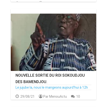
02/11/21
Par Adjahoung
0
NOUVELLE SORTIE DU ROI SOKOUDJOU
DES BAMENDJOU.
Le jujube la, nous le mangeons aujourd'hui à 12h
29/08/21
Par MenouActu
10