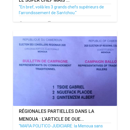
LE SUPER CHEF MAIS ...
''En bref, voilà les 3 grands chefs supérieurs de
l'arrondissement de Santchou.''
07/01/21
Par MenouActu
18395
RÉGIONALES PARTIELLES DANS LA
MENOUA : L’ARTICLE DE OUE...
''MAFIA POLITICO-JUDICIAIRE: la Menoua sans