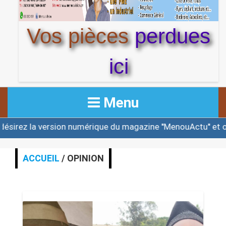
Vos pièces
perdues
ici
Menu
mérique du magazine ''MenouActu'' et ou une des éditions
ACCUEIL
ACTUALITE
ACCUEIL
/ OPINION
AFRIQUE & MONDE
ALERTE