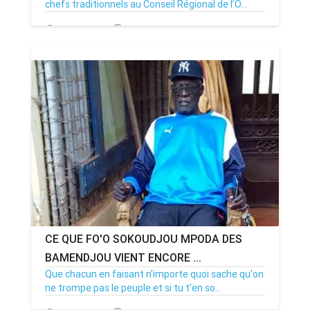
chefs traditionnels au Conseil Régional de l’O...
05/01/21
Par Adjahoung
0
CE QUE FO'O SOKOUDJOU MPODA DES
BAMENDJOU VIENT ENCORE ...
Que chacun en faisant n'importe quoi sache qu'on
ne trompe pas le peuple et si tu t'en so...