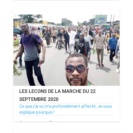
29/11/20
Par MenouActu
19
LES LECONS DE LA MARCHE DU 22
SEPTEMBRE 2020
Ce que j’ai vu m’a profondément affecté. Je vous
explique pourquoi !
22/09/20
Par MenouActu
0