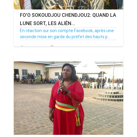
FO'O SOKOUDJOU CHENDJOU2: QUAND LA
LUNE SORT, LES ALIÉN...
En réaction sur son compte Facebook, après une
seconde mise en garde du préfet des hauts p...
20/01/21
Par MenouActu
0