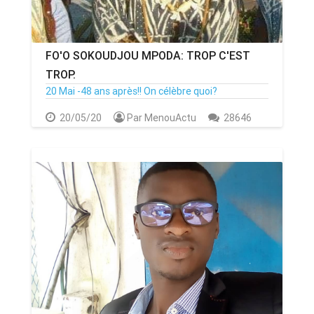
FO'O SOKOUDJOU MPODA: TROP C'EST
TROP.
20 Mai -48 ans après!! On célèbre quoi?
20/05/20
Par MenouActu
28646