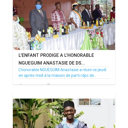
L'ENFANT PRODIGE A L'HONORABLE
NGUEGUIM ANASTASIE DE DS...
L'honorable NGUEGUIM Anastasie a réuni ce jeudi
en après-midi à la maison de parti rdpc de...
31/07/20
Par MenouActu
0