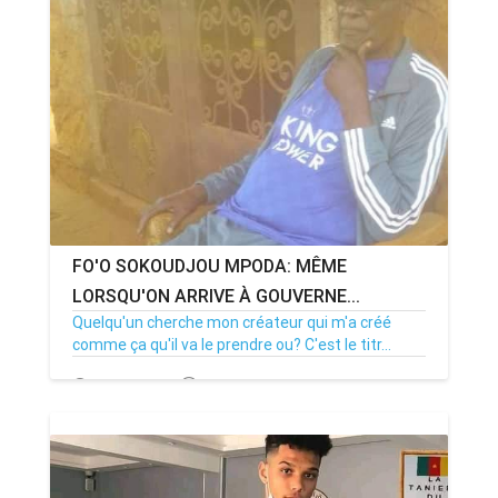
FO'O SOKOUDJOU MPODA: MÊME
LORSQU'ON ARRIVE À GOUVERNE...
Quelqu'un cherche mon créateur qui m'a créé
comme ça qu'il va le prendre ou? C'est le titr...
28/03/21
Par MenouActu
12550