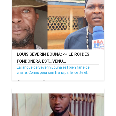
ANNONCE
ART & CULTURE & TRADITION
ASSAINISSEMENT
BREAKING-NEWS
LOUIS SÉVERIN BOUNA: << LE ROI DES
CAMEROUN
FONDONERA EST...VENU...
La langue de Séverin Bouna est bien faite de
chaire. Connu pour son franc parlé, cette él...
PLUS
14/09/23
Par MenouActu
0