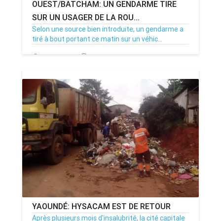
OUEST/BATCHAM: UN GENDARME TIRE
SUR UN USAGER DE LA ROU...
Selon une source bien introduite, un gendarme a
tiré à bout portant ce matin sur un véhic...
01/08/18
Par MenouActu
0
YAOUNDÉ: HYSACAM EST DE RETOUR
Après plusieurs mois d'insalubrité, la cité capitale