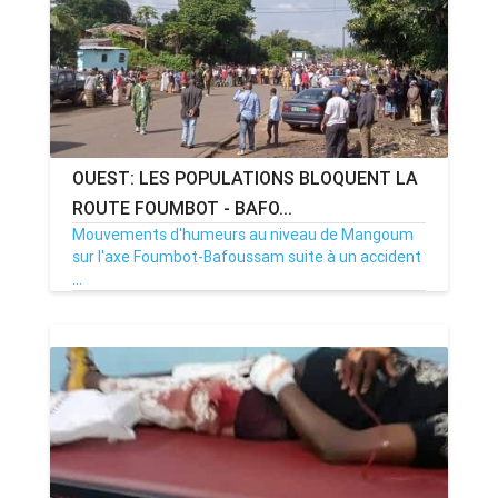
OUEST: LES POPULATIONS BLOQUENT LA
ROUTE FOUMBOT - BAFO...
Mouvements d'humeurs au niveau de Mangoum
sur l'axe Foumbot-Bafoussam suite à un accident
...
01/08/20
Par MenouActu
0