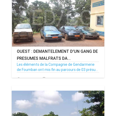
OUEST : DEMANTELEMENT D'UN GANG DE
PRESUMES MALFRATS DA...
Les éléments de la Compagnie de Gendarmerie
de Foumban ont mis fin au parcours de 03 présu...
16/08/20
Par MenouActu
0