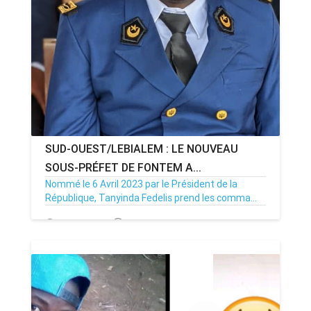
ANNONCE
ART & CULTURE & TRADITION
ASSAINISSEMENT
BREAKING-NEWS
SUD-OUEST/LEBIALEM : LE NOUVEAU
CAMEROUN
SOUS-PRÉFET DE FONTEM A...
Nommé le 6 Avril 2023 par le Président de la
République, Tanyinda Fedelis prend les comma...
PLUS
05/05/23
Par MenouActu
0