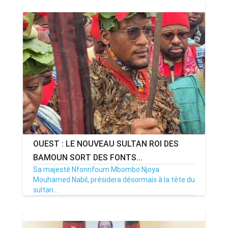
10/11/21
Par MenouActu
235
OUEST : LE NOUVEAU SULTAN ROI DES
BAMOUN SORT DES FONTS...
Sa majesté Nfonrifoum Mbombo Njoya
Mouhamed Nabil, présidera désormais à la tête du
sultan...
11/10/21
Par MenouActu
0