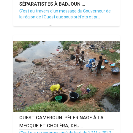
SÉPARATISTES À BADJOUN ...
C'est au travers d'un message du Gouverneur de
la région de l'Ouest aux sous préfets et pr...
11/06/22
Par MenouActu
0
OUEST CAMEROUN: PÈLERINAGE À LA
MECQUE ET CHOLÉRA; DEU...
C'est par un communiqué datant du 22 Mai 2022,