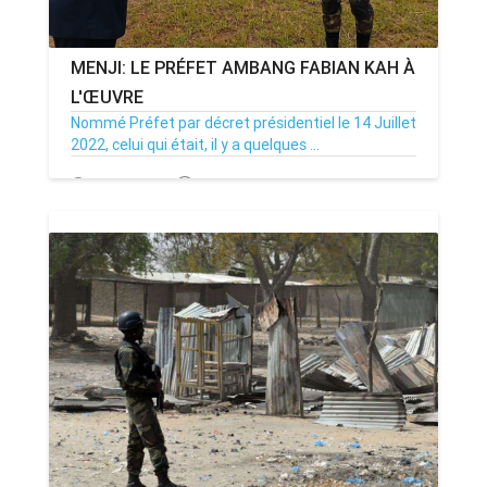
MENJI: LE PRÉFET AMBANG FABIAN KAH À
L'ŒUVRE
Nommé Préfet par décret présidentiel le 14 Juillet
2022, celui qui était, il y a quelques ...
19/08/22
Par MenouActu
0