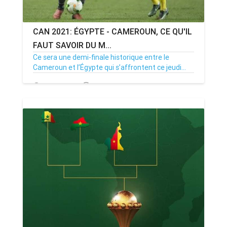
CAN 2021: ÉGYPTE - CAMEROUN, CE QU'IL
FAUT SAVOIR DU M...
Ce sera une demi-finale historique entre le
Cameroun et l’Égypte qui s’affrontent ce jeudi...
03/02/22
Par MenouActu
628