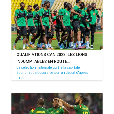
ANNONCE
ART & CULTURE & TRADITION
ASSAINISSEMENT
BREAKING-NEWS
QUALIFIATIONS CAN 2023: LES LIONS
CAMEROUN
INDOMPTABLES EN ROUTE...
La sélection nationale quitte la capitale
économique Douala ce jour en début d'après
midi,...
PLUS
07/06/22
Par MenouActu
0