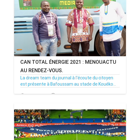
CAN TOTAL ÉNERGIE 2021 : MENOUACTU
AU RENDEZ-VOUS.
La dream team du journal à l'écoute du citoyen
est présente à Bafoussam au stade de Kouéko...
06/01/22
Par MenouActu
1