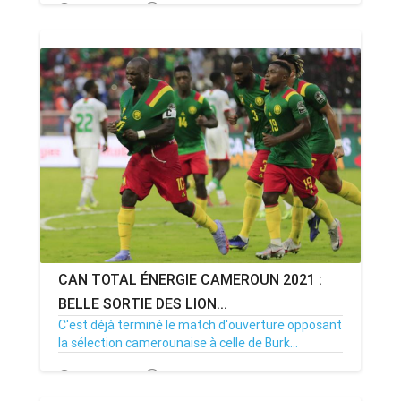
10/01/22
Par MenouActu
2
CAN TOTAL ÉNERGIE CAMEROUN 2021 :
BELLE SORTIE DES LION...
C'est déjà terminé le match d'ouverture opposant
la sélection camerounaise à celle de Burk...
09/01/22
Par MenouActu
0