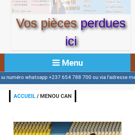
Vos pièces
perdues
ici
Menu
+237 654 788 700 ou via l'adresse menouactu@yahoo.co
ACCUEIL
ACTUALITE
ACCUEIL
/ MENOU CAN
AFRIQUE & MONDE
ALERTE