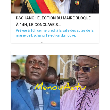
DSCHANG : ÉLECTION DU MAIRE BLOQUÉ
À 14H, LE CONCLAVE S...
Prévue à 10h ce mercredi à la salle des actes de la
mairie de Dschang, l’élection du nouve...
15/07/26
Par MenouActu
0