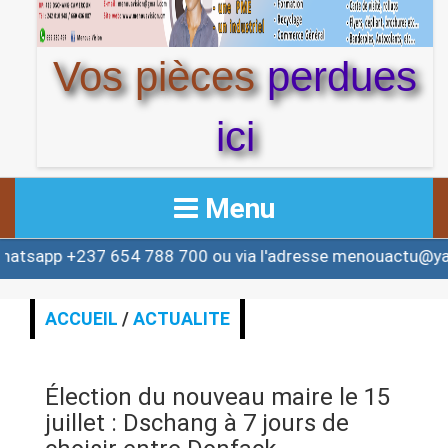
Vos pièces
perdues
ici
Menu
37 654 788 700 ou via l'adresse menouactu@yahoo.com 
ACCUEIL
ACTUALITE
ACCUEIL
/
ACTUALITE
AFRIQUE & MONDE
Élection du nouveau maire le 15
ALERTE
juillet : Dschang à 7 jours de