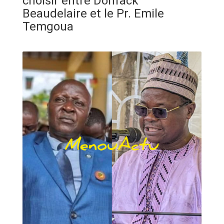
choisir entre Donfack
ANNONCE
Beaudelaire et le Pr. Emile
Temgoua
ART & CULTURE & TRADITION
ASSAINISSEMENT
BREAKING-NEWS
CAMEROUN
PLUS