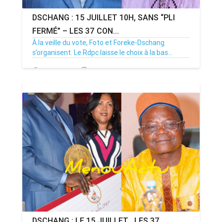
DSCHANG : 15 JUILLET 10H, SANS “PLI
FERMÉ” – LES 37 CON...
À la veille du vote, Foto et Foreke-Dschang
s’organisent. Le Rdpc laisse le choix à la bas...
14/07/26
Par MenouActu
0
DSCHANG : LE 15 JUILLET , LES 37