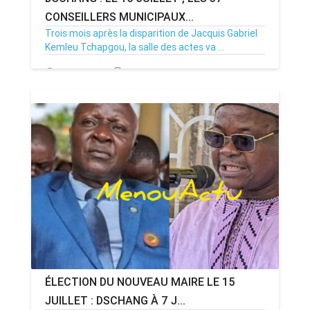
CONSEILLERS MUNICIPAUX...
Trois mois après la disparition de Jacquis Gabriel
Kemleu Tchapgou, la salle des actes va ...
13/07/26
Par MenouActu
0
ÉLECTION DU NOUVEAU MAIRE LE 15
JUILLET : DSCHANG À 7 J...