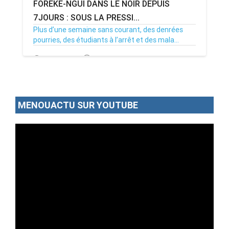
FOREKE-NGUI DANS LE NOIR DEPUIS
7JOURS : SOUS LA PRESSI...
Plus d’une semaine sans courant, des denrées
pourries, des étudiants à l’arrêt et des mala...
02/07/26
Par MenouActu
0
MENOUACTU SUR YOUTUBE