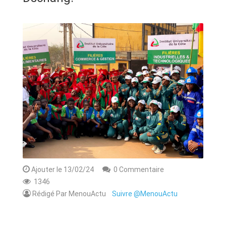
ANNONCE
ART & CULTURE & TRADITION
ASSAINISSEMENT
BREAKING-NEWS
CAMEROUN
PLUS
Ajouter le 13/02/24
0 Commentaire
1346
Rédigé Par MenouActu
Suivre @MenouActu