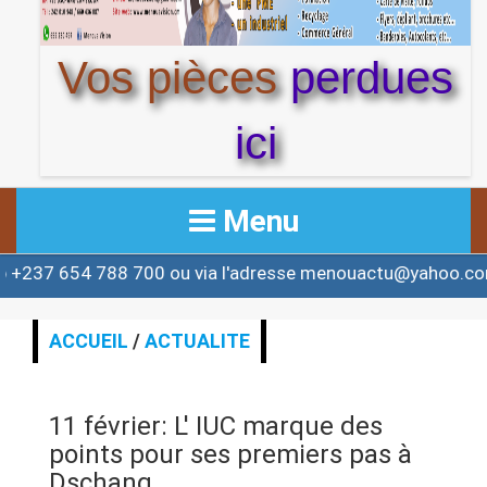
Vos pièces
perdues
ici
Menu
700 ou via l'adresse menouactu@yahoo.com ou contact@
ACCUEIL
ACTUALITE
ACCUEIL
/
ACTUALITE
AFRIQUE & MONDE
11 février: L' IUC marque des
ALERTE
points pour ses premiers pas à
Dschang.