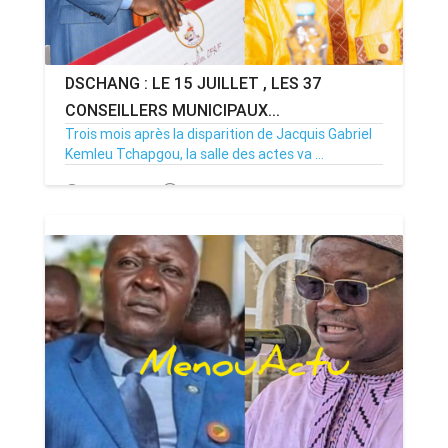
DSCHANG : LE 15 JUILLET , LES 37
CONSEILLERS MUNICIPAUX...
Trois mois après la disparition de Jacquis Gabriel
Kemleu Tchapgou, la salle des actes va ...
13/07/26
Par MenouActu
0