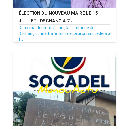
ÉLECTION DU NOUVEAU MAIRE LE 15
JUILLET : DSCHANG À 7 J...
Dans exactement 7 jours, la commune de
Dschang connaîtra le nom de celui qui succédera à
f...
08/07/26
Par MenouActu
0