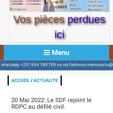
Vos pièces
perdues
ici
Menu
+237 654 788 700 ou via l'adresse menouactu@yahoo.co
ACCUEIL
ACTUALITE
ACCUEIL
/
ACTUALITE
AFRIQUE & MONDE
20 Mai 2022: Le SDF rejoint le
ALERTE
RDPC au défilé civil.