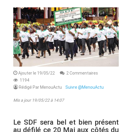
ANNONCE
ART & CULTURE & TRADITION
ASSAINISSEMENT
BREAKING-NEWS
CAMEROUN
Ajouter le 19/05/22
2 Commentaires
1194
Rédigé Par MenouActu
Suivre @MenouActu
PLUS
Mis a jour 19/05/22 à 14:07
Le SDF sera bel et bien présent
au défilé ce 20 Mai aux côtés du