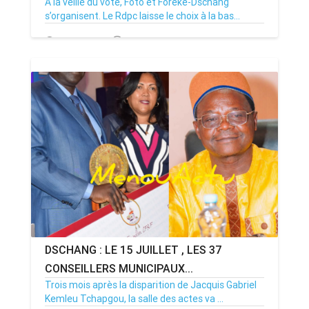
À la veille du vote, Foto et Foreke-Dschang
s’organisent. Le Rdpc laisse le choix à la bas...
14/07/26
Par MenouActu
0
DSCHANG : LE 15 JUILLET , LES 37
CONSEILLERS MUNICIPAUX...
Trois mois après la disparition de Jacquis Gabriel
Kemleu Tchapgou, la salle des actes va ...