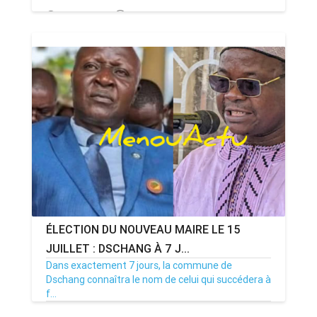
13/07/26
Par MenouActu
0
ÉLECTION DU NOUVEAU MAIRE LE 15
JUILLET : DSCHANG À 7 J...
Dans exactement 7 jours, la commune de
Dschang connaîtra le nom de celui qui succédera à
f...