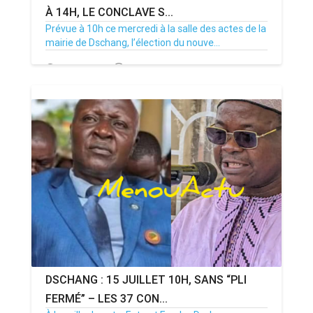
À 14H, LE CONCLAVE S...
Prévue à 10h ce mercredi à la salle des actes de la
mairie de Dschang, l’élection du nouve...
15/07/26
Par MenouActu
0
DSCHANG : 15 JUILLET 10H, SANS “PLI
FERMÉ” – LES 37 CON...