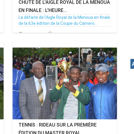
CHUTE DE L'AIGLE ROYAL DE LA MENOUA
EN FINALE : L'HEURE...
La défaite de l'Aigle Royal de la Menoua en finale
de la 63e édition de la Coupe du Camero...
30/09/24
Par MenouActu
0
TENNIS : RIDEAU SUR LA PREMIÈRE
ÉDITION DU MASTER ROYAL...