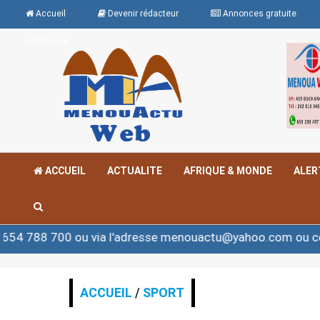
Accueil
Devenir rédacteur
Annonces gratuite
Langues
ACCUEIL
ACTUALITE
AFRIQUE & MONDE
ALER
 ou via l'adresse menouactu@yahoo.com ou contact@men
ACCUEIL
/
SPORT