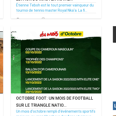
Étienne Teboh est le tout premier vainqueur du
tournoi de tennis master Royal Nka'a. La fi...
17/07/24
Par MenouActu
0
MENOUA VISION
OCTOBRE FOOT: UN MOIS DE FOOTBALL
SUR LE TRIANGLE NATIO...
Un mois d'octobre rempli d'événements sportifs