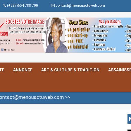
(+237)654 788 700
contact@menouactuweb.com
TE
ANNONCE
ART & CULTURE & TRADITION
ASSAINISS
ouactuweb.com >>