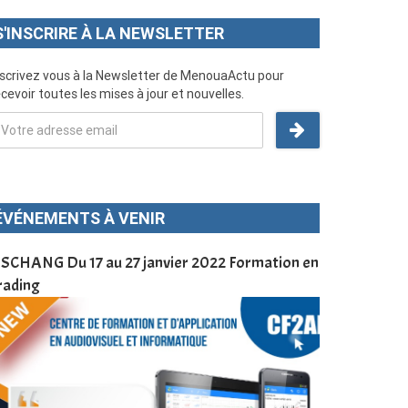
S'INSCRIRE À LA NEWSLETTER
nscrivez vous à la Newsletter de MenouaActu pour
cevoir toutes les mises à jour et nouvelles.
ÉVÉNEMENTS À VENIR
SCHANG Du 17 au 27 janvier 2022 Formation en
Menoua Vision
rading
d’application
à Dschang da
Cameroun