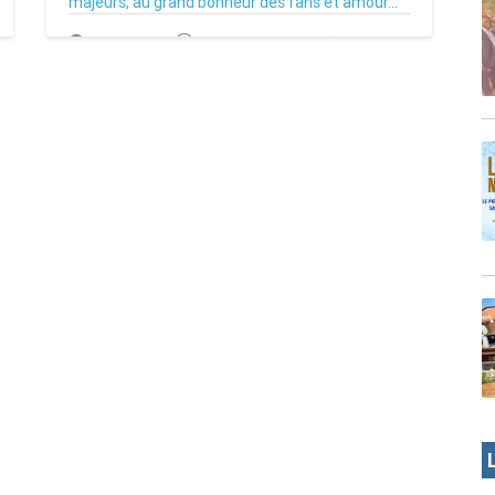
majeurs, au grand bonheur des fans et amour...
18/09/22
Par MenouActu
0