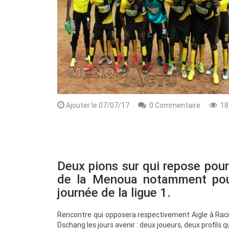
Ajouter le 07/07/17
0 Commentaire
18
Rendez-vous le 10 Octobre avec GESPR
une formation de qualité, un métier
Deux pions sur qui repose pour
de la Menoua notamment pour
journée de la ligue 1.
Rencontre qui opposera respectivement Aigle à Rac
Dschang les jours avenir : deux joueurs, deux profils 