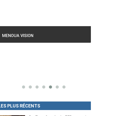
GESPROS formation : La rentrée
académique ce 10 Octobre 2022.
Mise au p
LES PLUS RÉCENTS