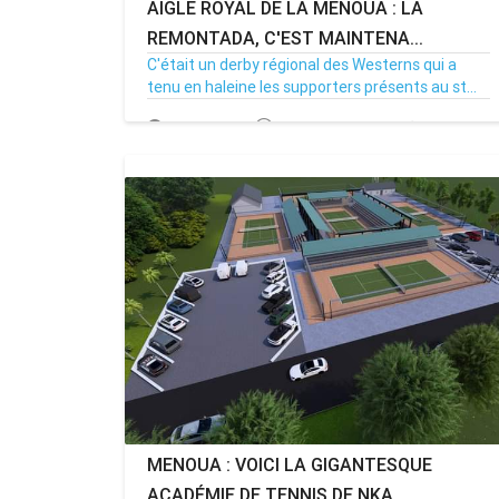
AIGLE ROYAL DE LA MENOUA : LA
REMONTADA, C'EST MAINTENA...
C'était un derby régional des Westerns qui a
tenu en haleine les supporters présents au st...
20/04/26
Par MenouActu
0
MENOUA : VOICI LA GIGANTESQUE
ACADÉMIE DE TENNIS DE NKA...