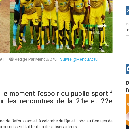
I
re
91
Rédigé Par MenouActu
Suivre @MenouActu
OS pour
Devenez infographiste professionnel en 10 jours
D
de formation pratique. Dschang du 17 au 27
T
 le moment l'espoir du public sportif
janvier 2022
 les rencontres de la 21e et 22e
ing de Bafoussam et à colombe du Dja et Lobo au Cenajes de
qui nourrissent l’attention des observateurs.