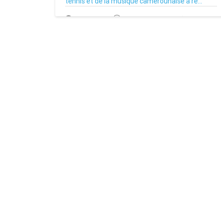
tennis et de la musique camerounaise à re...
16/02/23
Par MenouActu
0