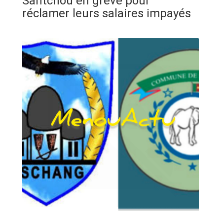
Santchou en grève pour
ANNONCE
réclamer leurs salaires impayés
ART & CULTURE & TRADITION
ASSAINISSEMENT
BREAKING-NEWS
CAMEROUN
PLUS