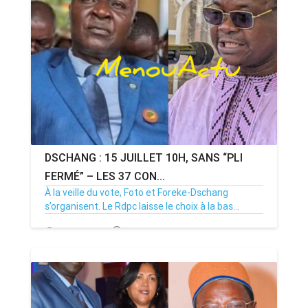
DSCHANG : 15 JUILLET 10H, SANS “PLI
FERMÉ” – LES 37 CON...
À la veille du vote, Foto et Foreke-Dschang
s’organisent. Le Rdpc laisse le choix à la bas...
14/07/26
Par MenouActu
0