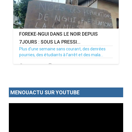
FOREKE-NGUI DANS LE NOIR DEPUIS
7JOURS : SOUS LA PRESSI...
Plus d’une semaine sans courant, des denrées
pourries, des étudiants à l’arrêt et des mala...
02/07/26
Par MenouActu
0
MENOUACTU SUR YOUTUBE