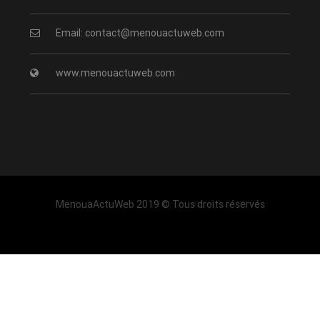
Email: contact@menouactuweb.com
www.menouactuweb.com
MenouaActuWeb 2019 © Tous droits réservés