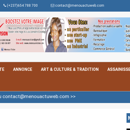
(+237)654 788 700
contact@menouactuweb.com
TE
ANNONCE
ART & CULTURE & TRADITION
ASSAINISS
nouactuweb.com >>