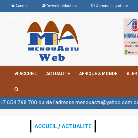
Accueil
Devenir rédacteur
Annonces gratuite
Langues
ACCUEIL
ACTUALITE
AFRIQUE & MONDE
ALER
0 ou via l'adresse menouactu@yahoo.com ou contact@me
ACCUEIL
/
ACTUALITE