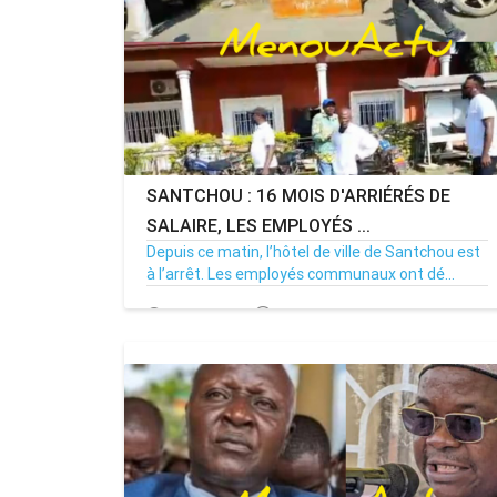
SANTCHOU : 16 MOIS D'ARRIÉRÉS DE
SALAIRE, LES EMPLOYÉS ...
Depuis ce matin, l’hôtel de ville de Santchou est
à l’arrêt. Les employés communaux ont dé...
20/07/26
Par MenouActu
0
MENOUACTU