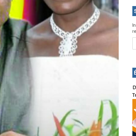
I
re
OS pour
Devenez infographiste professionnel en 10 jours
D
de formation pratique. Dschang du 17 au 27
T
janvier 2022