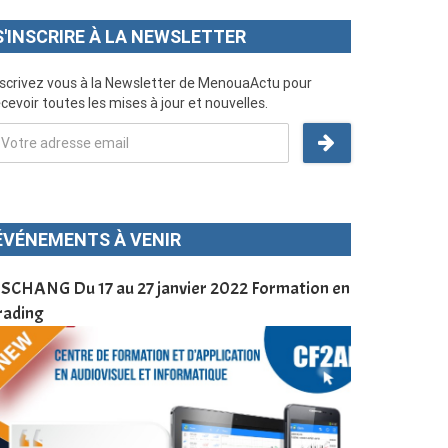
S'INSCRIRE À LA NEWSLETTER
nscrivez vous à la Newsletter de MenouaActu pour
cevoir toutes les mises à jour et nouvelles.
ÉVÉNEMENTS À VENIR
SCHANG Du 17 au 27 janvier 2022 Formation en
Menoua Vision
rading
d’application
à Dschang da
Cameroun