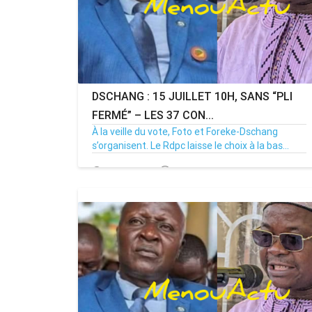
DSCHANG : 15 JUILLET 10H, SANS “PLI
FERMÉ” – LES 37 CON...
À la veille du vote, Foto et Foreke-Dschang
s’organisent. Le Rdpc laisse le choix à la bas...
14/07/26
Par MenouActu
0