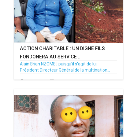
ACTION CHARITABLE : UN DIGNE FILS
FONDONERA AU SERVICE ...
Alain Brian NZOMBI, puisqu'il s'agit de lui,
Président Directeur Général de la multination...
24/11/23
Par MenouActu
0