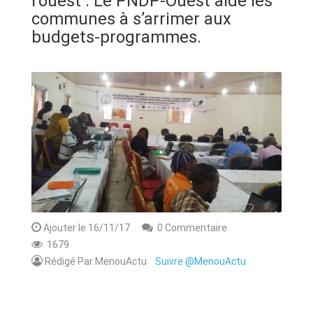
l’ouest : Le PNDP-Ouest aide les
ANNONCE
communes à s’arrimer aux
budgets-programmes.
ART & CULTURE & TRADITION
ASSAINISSEMENT
BREAKING-NEWS
CAMEROUN
PLUS
Ajouter le 16/11/17
0 Commentaire
1679
Rédigé Par MenouActu
Suivre @MenouActu