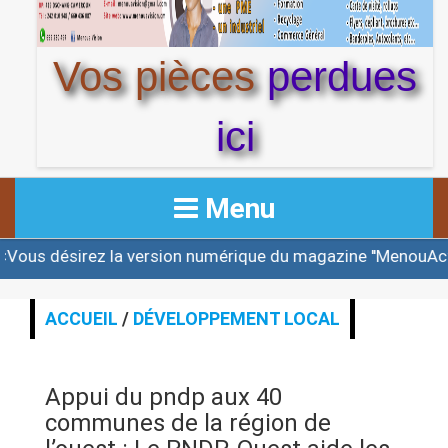
Vos pièces
perdues
ici
Menu
irez la version numérique du magazine ''MenouActu'' et o
ACCUEIL
ACTUALITE
ACCUEIL
/
DÉVELOPPEMENT LOCAL
AFRIQUE & MONDE
Appui du pndp aux 40
ALERTE
communes de la région de