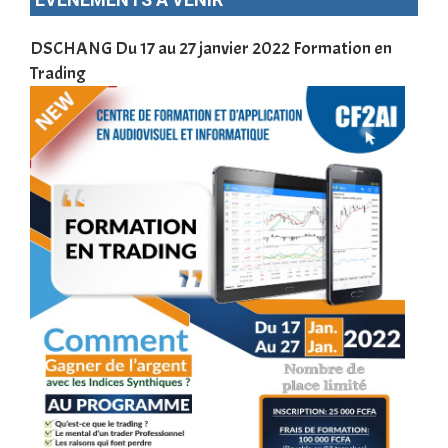
 de
DSCHANG Du 17 au 27 janvier 2022 Formation en
Meno
2022
Trading
en 
la 