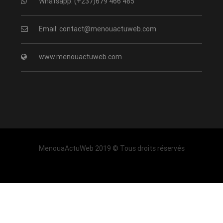
Whatsapp: (+237)679 466 485
Email: contact@menouactuweb.com
www.menouactuweb.com
MenouaActuWeb 2019 © Tous droits réservés