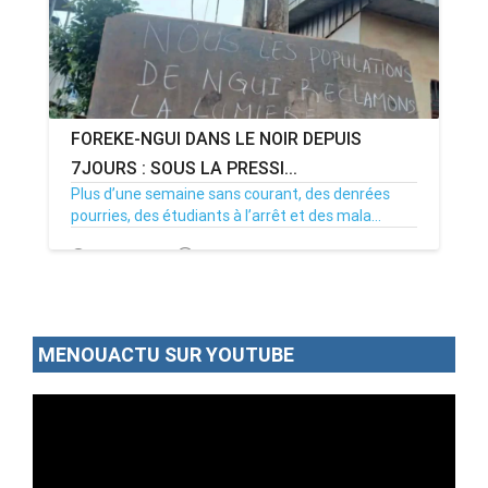
FOREKE-NGUI DANS LE NOIR DEPUIS
7JOURS : SOUS LA PRESSI...
Plus d’une semaine sans courant, des denrées
pourries, des étudiants à l’arrêt et des mala...
02/07/26
Par MenouActu
0
MENOUACTU SUR YOUTUBE