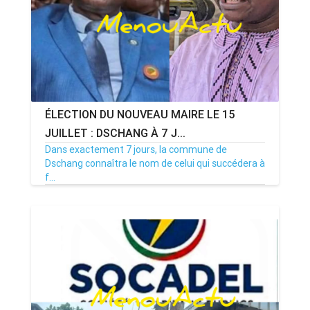
ÉLECTION DU NOUVEAU MAIRE LE 15
JUILLET : DSCHANG À 7 J...
Dans exactement 7 jours, la commune de
Dschang connaîtra le nom de celui qui succédera à
f...
08/07/26
Par MenouActu
0