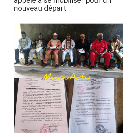
appelé à se mobiliser pour un
ANNONCE
nouveau départ
ART & CULTURE & TRADITION
ASSAINISSEMENT
BREAKING-NEWS
CAMEROUN
PLUS