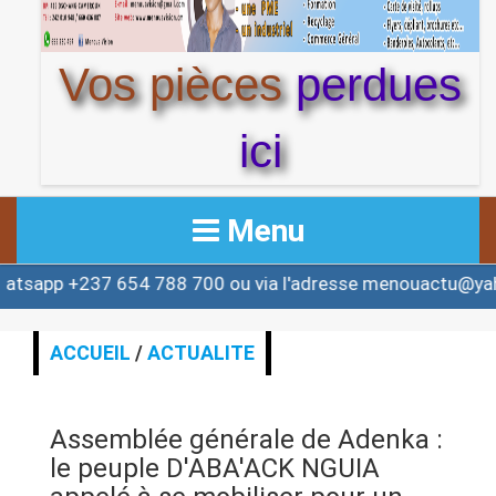
Vos pièces
perdues
ici
Menu
37 654 788 700 ou via l'adresse menouactu@yahoo.com 
ACCUEIL
ACTUALITE
ACCUEIL
/
ACTUALITE
AFRIQUE & MONDE
Assemblée générale de Adenka :
ALERTE
le peuple D'ABA'ACK NGUIA