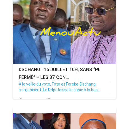
DSCHANG : 15 JUILLET 10H, SANS “PLI
FERMÉ” – LES 37 CON...
À la veille du vote, Foto et Foreke-Dschang
s’organisent. Le Rdpc laisse le choix à la bas...
14/07/26
Par MenouActu
0