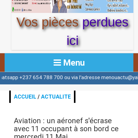
Vos pièces
perdues
ici
Menu
7 654 788 700 ou via l'adresse menouactu@yahoo.com o
ACCUEIL
ACTUALITE
ACCUEIL
/
ACTUALITE
AFRIQUE & MONDE
Aviation : un aéronef s'écrase
ALERTE
avec 11 occupant à son bord ce
mercredi 11 Mai.