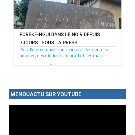
FOREKE-NGUI DANS LE NOIR DEPUIS
7JOURS : SOUS LA PRESSI...
Plus d’une semaine sans courant, des denrées
pourries, des étudiants à l’arrêt et des mala...
02/07/26
Par MenouActu
0
MENOUACTU SUR YOUTUBE