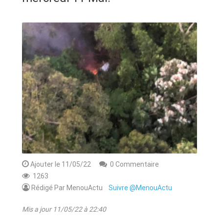
ANNONCE
ART & CULTURE & TRADITION
ASSAINISSEMENT
BREAKING-NEWS
CAMEROUN
PLUS
Ajouter le 11/05/22
0 Commentaire
1263
Rédigé Par MenouActu
Suivre @MenouActu
Mis a jour 11/05/22 à 22:40