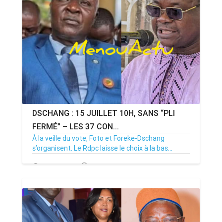
DSCHANG : 15 JUILLET 10H, SANS “PLI
FERMÉ” – LES 37 CON...
À la veille du vote, Foto et Foreke-Dschang
s’organisent. Le Rdpc laisse le choix à la bas...
14/07/26
Par MenouActu
0