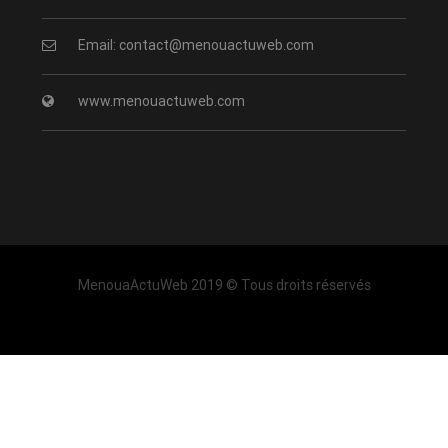
Email: contact@menouactuweb.com
www.menouactuweb.com
MenouaActuWeb 2019 © Tous droits réservés