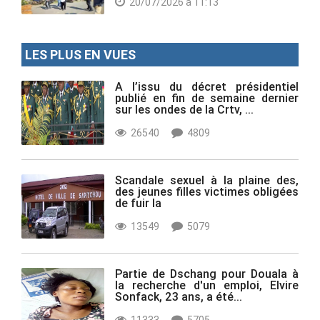
20/07/2026 à 11:13
LES PLUS EN VUES
A l’issu du décret présidentiel
publié en fin de semaine dernier
sur les ondes de la Crtv, ...
26540
4809
Scandale sexuel à la plaine des,
des jeunes filles victimes obligées
de fuir la
13549
5079
Partie de Dschang pour Douala à
la recherche d'un emploi, Elvire
Sonfack, 23 ans, a été...
11333
5705