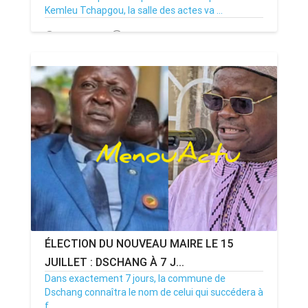
Kemleu Tchapgou, la salle des actes va ...
13/07/26
Par MenouActu
0
ÉLECTION DU NOUVEAU MAIRE LE 15
JUILLET : DSCHANG À 7 J...
Dans exactement 7 jours, la commune de
Dschang connaîtra le nom de celui qui succédera à
f...