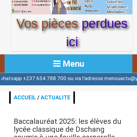
Vos pièces
perdues
ici
Menu
237 654 788 700 ou via l'adresse menouactu@yahoo.com
ACCUEIL
ACTUALITE
ACCUEIL
/
ACTUALITE
AFRIQUE & MONDE
Baccalauréat 2025: les élèves du
ALERTE
lycée classique de Dschang