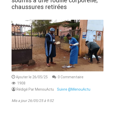
soumis à une fouille corporelle,
ANNONCE
chaussures retirées
ART & CULTURE & TRADITION
ASSAINISSEMENT
BREAKING-NEWS
CAMEROUN
Ajouter le 26/05/25
0 Commentaire
PLUS
1908
Rédigé Par MenouActu
Suivre @MenouActu
Mis a jour 26/05/25 à 9:52