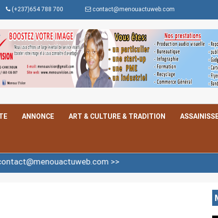
(+237)654 788 700
contact@menouactuweb.com
TE
ANNONCE
ART & CULTURE & TRADITION
ASSAINISS
ctuweb.com >>