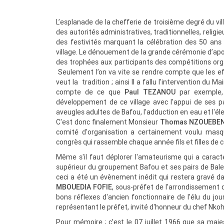
L’esplanade de la chefferie de troisième degré du vill
des autorités administratives, traditionnelles, religieu
des festivités marquant la célébration des 50 an
village. Le dénouement de la grande cérémonie d’apo
des trophées aux participants des compétitions org
Seulement l’on va vite se rendre compte que les ef
veut la tradition ; ainsi Il a fallu l'intervention d
compte de ce que
Paul TEZANOU
par exemple,
développement de ce village avec l'appui de ses pa
aveugles adultes de Bafou, l'adduction en eau et l'élect
C'est donc finalement Monsieur
Thomas NZOUEBE
comité d'organisation a certainement voulu masq
congrès qui rassemble chaque année fils et filles de
Même s'il faut déplorer l'amateurisme qui a caractér
supérieur du groupement Bafou et ses pairs de Bale
ceci a été un évènement inédit qui restera gravé 
MBOUEDIA FOFIE
, sous-préfet de l'arrondissement 
bons réflexes d'ancien fonctionnaire de l'élu du j
représentant le préfet, invité d'honneur du chef Nkoh
Pour mémoire ; c’est le 07 juillet 1966 que sa maj