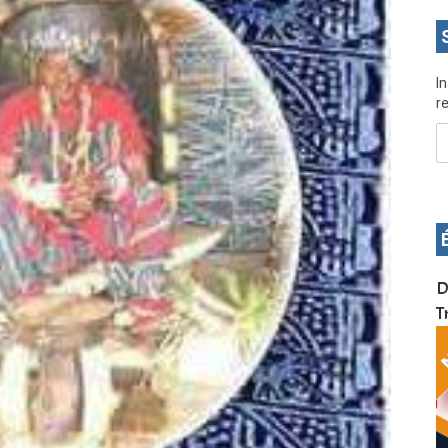
I
re
OS pour
Devenez infographiste professionnel en 10 jours
D
de formation pratique. Dschang du 17 au 27
T
janvier 2022