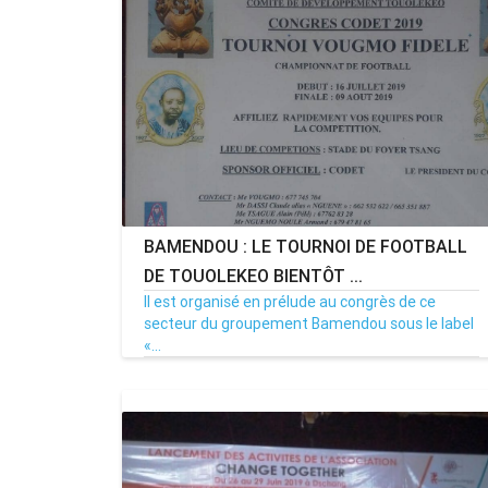
BAMENDOU : LE TOURNOI DE FOOTBALL
DE TOUOLEKEO BIENTÔT ...
Il est organisé en prélude au congrès de ce
secteur du groupement Bamendou sous le label
«...
15/07/19
Par MenouActu
0