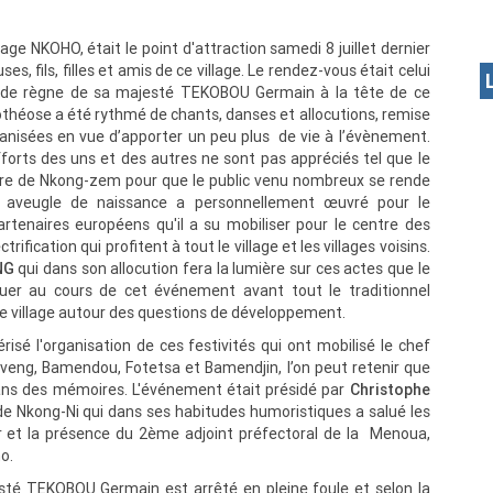
age NKOHO, était le point d'attraction samedi 8 juillet dernier
ses, fils, filles et amis de ce village. Le rendez-vous était celui
s de règne de sa majesté TEKOBOU Germain à la tête de ce
théose a été rythmé de chants, danses et allocutions, remise
anisées en vue d’apporter un peu plus de vie à l’évènement.
forts des uns et des autres ne sont pas appréciés tel que le
u Maire de Nkong-zem pour que le public venu nombreux se rende
 aveugle de naissance a personnellement œuvré pour le
rtenaires européens qu'il a su mobiliser pour le centre des
rification qui profitent à tout le village et les villages voisins.
NG
qui dans son allocution fera la lumière sur ces actes que le
uer au cours de cet événement avant tout le traditionnel
 ce village autour des questions de développement.
isé l'organisation de ces festivités qui ont mobilisé le chef
veng, Bamendou, Fotetsa et Bamendjin, l’on peut retenir que
dans des mémoires. L'événement était présidé par
Christophe
de Nkong-Ni qui dans ses habitudes humoristiques a salué les
our et la présence du 2ème adjoint préfectoral de la Menoua,
o.
esté TEKOBOU Germain est arrêté en pleine foule et selon la