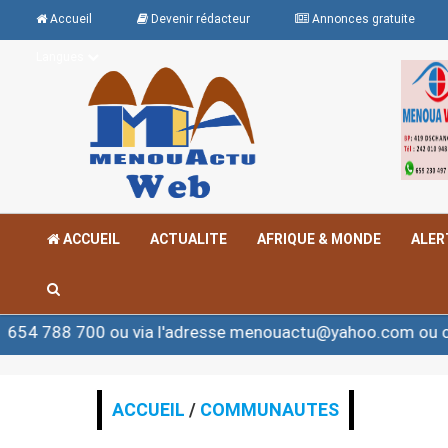
Accueil
Devenir rédacteur
Annonces gratuite
Langues
ACCUEIL
ACTUALITE
AFRIQUE & MONDE
ALER
 via l'adresse menouactu@yahoo.com ou contact@menoua
ACCUEIL
/
COMMUNAUTES