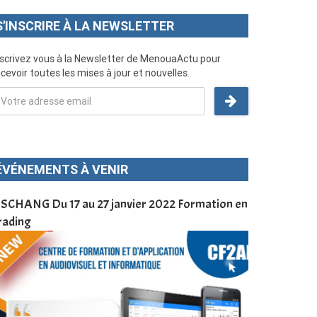
S'INSCRIRE À LA NEWSLETTER
nscrivez vous à la Newsletter de MenouaActu pour
cevoir toutes les mises à jour et nouvelles.
ÉVÉNEMENTS À VENIR
SCHANG Du 17 au 27 janvier 2022 Formation en
Menoua Vision
rading
d’application
à Dschang da
Cameroun