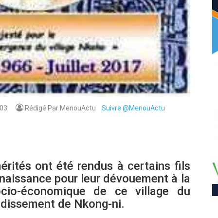
03
Rédigé Par MenouActu
Suivre @MenouActu
ités ont été rendus à certains fils
onnaissance pour leur dévouement à la
cio-économique de ce village du
ndissement de Nkong-ni.