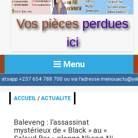
Vos pièces
perdues
ici
Menu
37 654 788 700 ou via l'adresse menouactu@yahoo.com 
ACCUEIL
ACTUALITE
ACCUEIL
/
ACTUALITE
AFRIQUE & MONDE
Baleveng : l’assassinat
ALERTE
mystérieux de « Black » au «