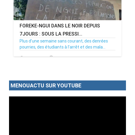
FOREKE-NGUI DANS LE NOIR DEPUIS
7JOURS : SOUS LA PRESSI...
Plus d’une semaine sans courant, des denrées
pourries, des étudiants à l’arrêt et des mala...
02/07/26
Par MenouActu
0
MENOUACTU SUR YOUTUBE