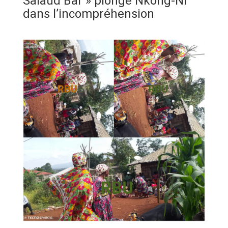
Salaud Bar » plonge Nkong-Ni
ANNONCE
dans l’incompréhension
ART & CULTURE & TRADITION
ASSAINISSEMENT
BREAKING-NEWS
CAMEROUN
PLUS