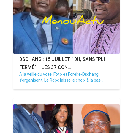
DSCHANG : 15 JUILLET 10H, SANS “PLI
FERMÉ” – LES 37 CON...
À la veille du vote, Foto et Foreke-Dschang
s’organisent. Le Rdpc laisse le choix à la bas...
14/07/26
Par MenouActu
0