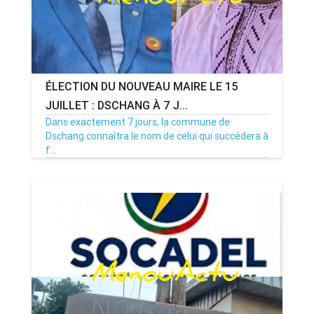
ÉLECTION DU NOUVEAU MAIRE LE 15
JUILLET : DSCHANG À 7 J...
Dans exactement 7 jours, la commune de
Dschang connaîtra le nom de celui qui succédera à
f...
08/07/26
Par MenouActu
0