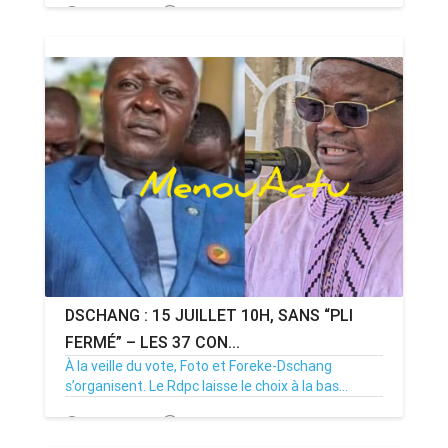
15/07/26
Par MenouActu
0
DSCHANG : 15 JUILLET 10H, SANS “PLI
FERMÉ” – LES 37 CON...
À la veille du vote, Foto et Foreke-Dschang
s’organisent. Le Rdpc laisse le choix à la bas...
14/07/26
Par MenouActu
0