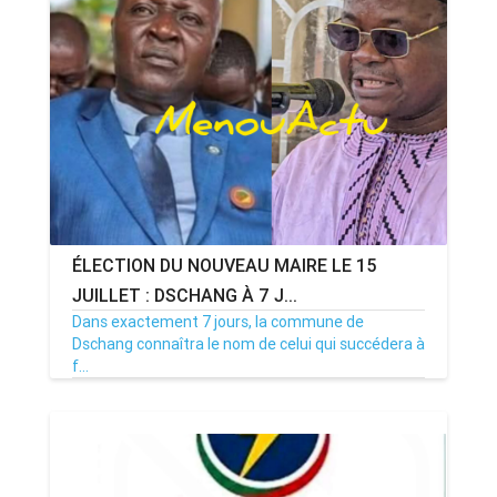
ÉLECTION DU NOUVEAU MAIRE LE 15
JUILLET : DSCHANG À 7 J...
Dans exactement 7 jours, la commune de
Dschang connaîtra le nom de celui qui succédera à
f...
08/07/26
Par MenouActu
0