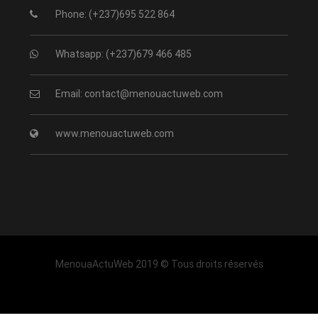
Phone: (+237)695 522 864
Whatsapp: (+237)679 466 485
Email: contact@menouactuweb.com
www.menouactuweb.com
MenouaActuWeb 2019 © Tous droits réservés