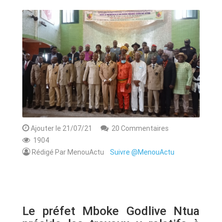
ANNONCE
ART & CULTURE & TRADITION
ASSAINISSEMENT
BREAKING-NEWS
CAMEROUN
Ajouter le 21/07/21
20 Commentaires
1904
Rédigé Par MenouActu
Suivre @MenouActu
PLUS
Le préfet Mboke Godlive Ntua