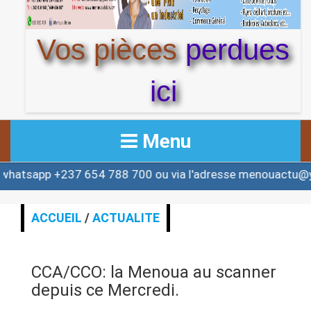
Vos pièces
perdues
ici
Menu
+237 654 788 700 ou via l'adresse menouactu@yahoo.co
ACCUEIL
ACTUALITE
ACCUEIL
/
ACTUALITE
AFRIQUE & MONDE
CCA/CCO: la Menoua au scanner
ALERTE
depuis ce Mercredi.