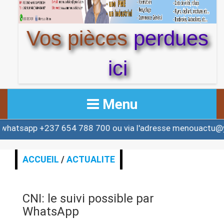
Vos pièces
perdues
ici
Menu
+237 654 788 700 ou via l'adresse menouactu@yahoo.co
ACCUEIL
ACTUALITE
ACCUEIL
/
ACTUALITE
AFRIQUE & MONDE
CNI: le suivi possible par
ALERTE
WhatsApp