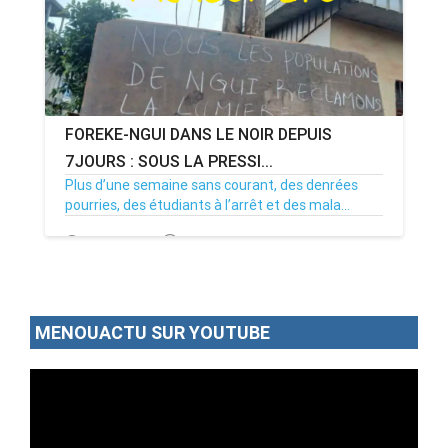
FOREKE-NGUI DANS LE NOIR DEPUIS
7JOURS : SOUS LA PRESSI...
Plus d’une semaine sans courant, des denrées
pourries, des étudiants à l’arrêt et des mala...
02/07/26
Par MenouActu
0
MENOUACTU SUR YOUTUBE