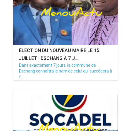
ÉLECTION DU NOUVEAU MAIRE LE 15
JUILLET : DSCHANG À 7 J...
Dans exactement 7 jours, la commune de
Dschang connaîtra le nom de celui qui succédera à
f...
08/07/26
Par MenouActu
0