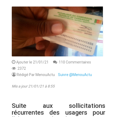
ANNONCE
ART & CULTURE & TRADITION
ASSAINISSEMENT
BREAKING-NEWS
CAMEROUN
Ajouter le 21/01/21
110 Commentaires
2372
Rédigé Par MenouActu
Suivre @MenouActu
PLUS
Mis a jour 21/01/21 à 8:55
Suite aux sollicitations
récurrentes des usagers pour