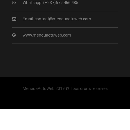
Whatsapp: (+237)679 466 485
Email: contact@menouactuweb.com
www.menouactuweb.com
MenouaActuWeb 2019 © Tous droits réservés