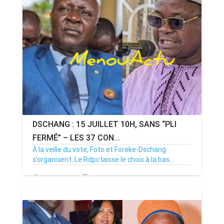
DSCHANG : 15 JUILLET 10H, SANS “PLI
FERMÉ” – LES 37 CON...
À la veille du vote, Foto et Foreke-Dschang
s’organisent. Le Rdpc laisse le choix à la bas...
14/07/26
Par MenouActu
0