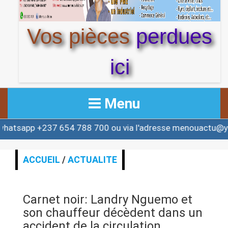
Vos pièces
perdues
ici
Menu
237 654 788 700 ou via l'adresse menouactu@yahoo.com
ACCUEIL
ACTUALITE
ACCUEIL
/
ACTUALITE
AFRIQUE & MONDE
Carnet noir: Landry Nguemo et
ALERTE
son chauffeur décèdent dans un
accident de la circulation.