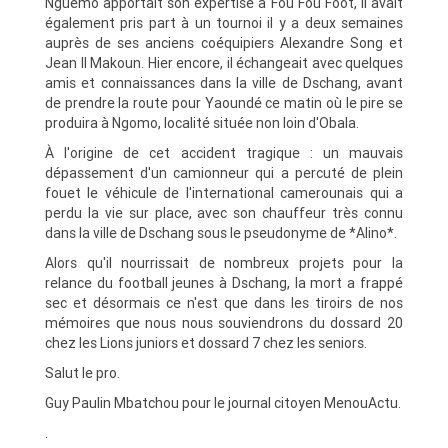
Nguemo apportait son expertise à Fou Fou Foot, il avait
également pris part à un tournoi il y a deux semaines
auprès de ses anciens coéquipiers Alexandre Song et
Jean II Makoun. Hier encore, il échangeait avec quelques
amis et connaissances dans la ville de Dschang, avant
de prendre la route pour Yaoundé ce matin où le pire se
produira à Ngomo, localité située non loin d'Obala.
À l'origine de cet accident tragique : un mauvais
dépassement d'un camionneur qui a percuté de plein
fouet le véhicule de l'international camerounais qui a
perdu la vie sur place, avec son chauffeur très connu
dans la ville de Dschang sous le pseudonyme de *Alino*.
Alors qu'il nourrissait de nombreux projets pour la
relance du football jeunes à Dschang, la mort a frappé
sec et désormais ce n'est que dans les tiroirs de nos
mémoires que nous nous souviendrons du dossard 20
chez les Lions juniors et dossard 7 chez les seniors.
Salut le pro.
Guy Paulin Mbatchou pour le journal citoyen MenouActu.
.