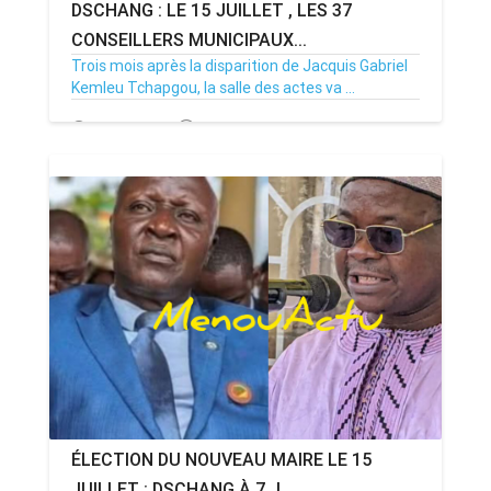
DSCHANG : LE 15 JUILLET , LES 37
CONSEILLERS MUNICIPAUX...
Trois mois après la disparition de Jacquis Gabriel
Kemleu Tchapgou, la salle des actes va ...
13/07/26
Par MenouActu
0
ÉLECTION DU NOUVEAU MAIRE LE 15
JUILLET : DSCHANG À 7 J...