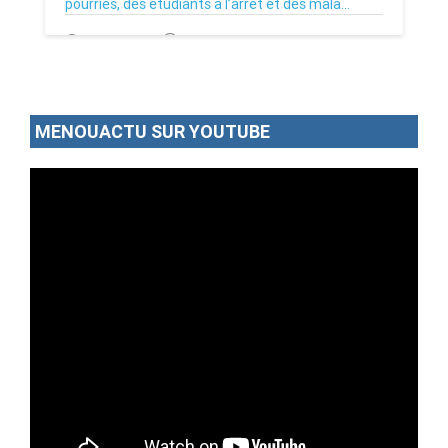
pourries, des étudiants à l’arrêt et des mala...
02/07/26
Par MenouActu
0
MENOUACTU SUR YOUTUBE