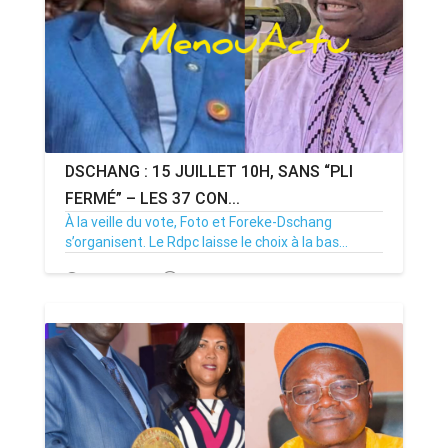
DSCHANG : 15 JUILLET 10H, SANS “PLI
FERMÉ” – LES 37 CON...
À la veille du vote, Foto et Foreke-Dschang
s’organisent. Le Rdpc laisse le choix à la bas...
14/07/26
Par MenouActu
0