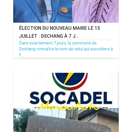
ÉLECTION DU NOUVEAU MAIRE LE 15
JUILLET : DSCHANG À 7 J...
Dans exactement 7 jours, la commune de
Dschang connaîtra le nom de celui qui succédera à
f...
08/07/26
Par MenouActu
0