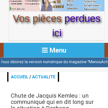
Vos pièces
perdues
ici
Menu
z la version numérique du magazine ''MenouActu'' et ou u
ACCUEIL
ACTUALITE
ACCUEIL
/
ACTUALITE
AFRIQUE & MONDE
Chute de Jacquis Kemleu : un
ALERTE
communiqué qui en dit long sur