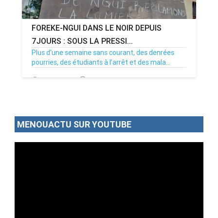
FOREKE-NGUI DANS LE NOIR DEPUIS
7JOURS : SOUS LA PRESSI...
Plus d’une semaine sans courant, des denrées
pourries, des étudiants à l’arrêt et des mala...
02/07/26
Par MenouActu
0
MENOUACTU SUR YOUTUBE