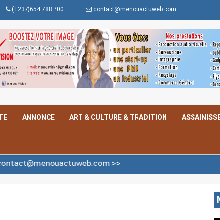
(+237)654 788 700
contact@menouactuweb.com
TE
ANNONCE
ART & CULTURE & TRADITION
ASSAINISS
ouactuweb.com >>