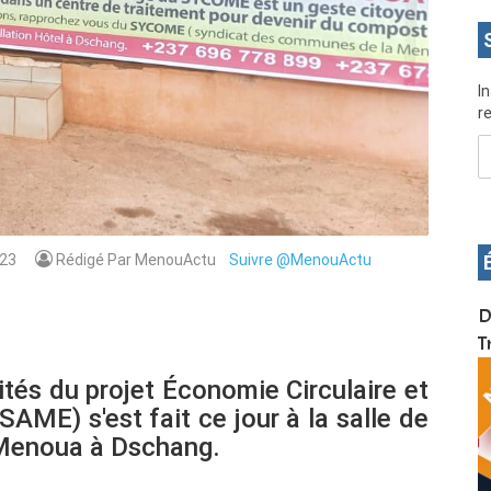
I
re
23
Rédigé Par MenouActu
Suivre @MenouActu
OS pour
Devenez infographiste professionnel en 10 jours
D
de formation pratique. Dschang du 17 au 27
T
janvier 2022
ités du projet Économie Circulaire et
AME) s'est fait ce jour à la salle de
 Menoua à Dschang.