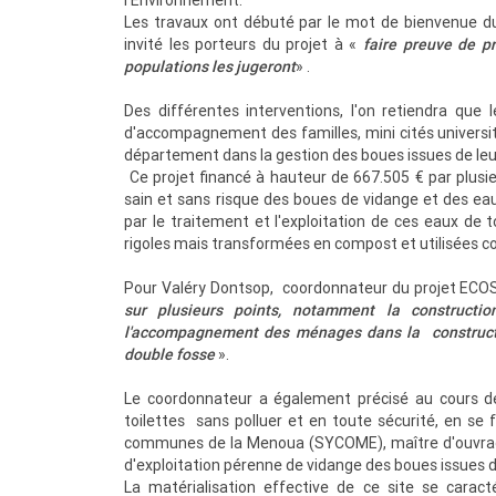
Les travaux ont débuté par le mot de bienvenue du
invité les porteurs du projet à «
faire preuve de pr
populations les jugeront
» .
Des différentes interventions, l'on retiendra que
d'accompagnement des familles, mini cités universit
département dans la gestion des boues issues de leur
Ce projet financé à hauteur de 667.505 € par plus
sain et sans risque des boues de vidange et des eaux
par le traitement et l'exploitation de ces eaux de t
rigoles mais transformées en compost et utilisées co
Pour Valéry Dontsop, coordonnateur du projet EC
sur plusieurs points, notamment la constructio
l'accompagnement des ménages dans la construction
double fosse
».
Le coordonnateur a également précisé au cours de
toilettes sans polluer et en toute sécurité, en se
communes de la Menoua (SYCOME), maître d'ouvrage d
d'exploitation pérenne de vidange des boues issues d
La matérialisation effective de ce site se caract