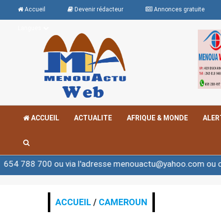
Accueil
Devenir rédacteur
Annonces gratuite
Langues
ACCUEIL
ACTUALITE
AFRIQUE & MONDE
ALER
 ou via l'adresse menouactu@yahoo.com ou contact@men
ACCUEIL
/
CAMEROUN