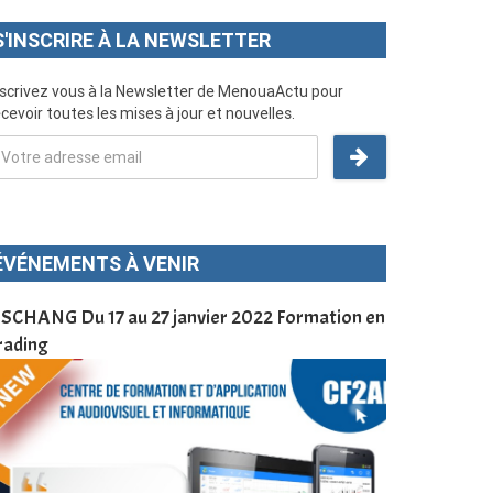
S'INSCRIRE À LA NEWSLETTER
nscrivez vous à la Newsletter de MenouaActu pour
cevoir toutes les mises à jour et nouvelles.
ÉVÉNEMENTS À VENIR
SCHANG Du 17 au 27 janvier 2022 Formation en
Menoua Vision
rading
d’application
à Dschang da
Cameroun