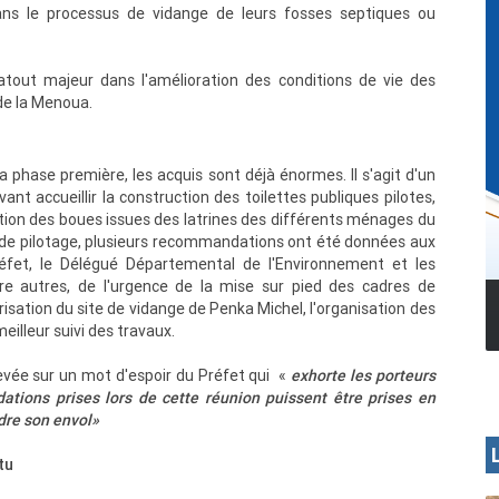
ns le processus de vidange de leurs fosses septiques ou
out majeur dans l'amélioration des conditions de vie des
de la Menoua.
sa phase première, les acquis sont déjà énormes. Il s'agit d'un
nt accueillir la construction des toilettes publiques pilotes,
ation des boues issues des latrines des différents ménages du
de pilotage, plusieurs recommandations ont été données aux
éfet, le Délégué Départemental de l'Environnement et les
ntre autres, de l'urgence de la mise sur pied des cadres de
isation du site de vidange de Penka Michel, l'organisation des
MENOUA VISION
eilleur suivi des travaux.
evée sur un mot d'espoir du Préfet qui «
exhorte les porteurs
ions prises lors de cette réunion puissent être prises en
dre son envol»
tu