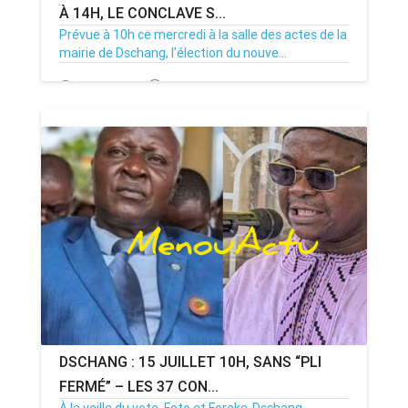
À 14H, LE CONCLAVE S...
Prévue à 10h ce mercredi à la salle des actes de la
mairie de Dschang, l’élection du nouve...
15/07/26
Par MenouActu
0
DSCHANG : 15 JUILLET 10H, SANS “PLI
FERMÉ” – LES 37 CON...