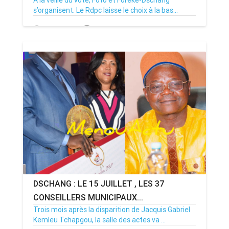
À la veille du vote, Foto et Foreke-Dschang
s’organisent. Le Rdpc laisse le choix à la bas...
14/07/26
Par MenouActu
0
DSCHANG : LE 15 JUILLET , LES 37
CONSEILLERS MUNICIPAUX...
Trois mois après la disparition de Jacquis Gabriel
Kemleu Tchapgou, la salle des actes va ...