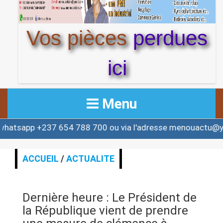
Vos pièces
perdues
ici
Menu
237 654 788 700 ou via l'adresse menouactu@yahoo.com
ACCUEIL
ACTUALITE
ACCUEIL
/
ACTUALITE
AFRIQUE & MONDE
Dernière heure : Le Président de
ALERTE
la République vient de prendre