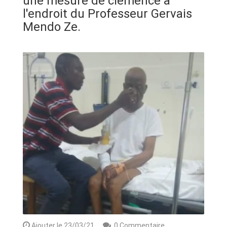
une mesure de clémence à
ANNONCE
l'endroit du Professeur Gervais
Mendo Ze.
ART & CULTURE & TRADITION
ASSAINISSEMENT
BREAKING-NEWS
CAMEROUN
PLUS
Ajouter le 23/03/21
0 Commentaire