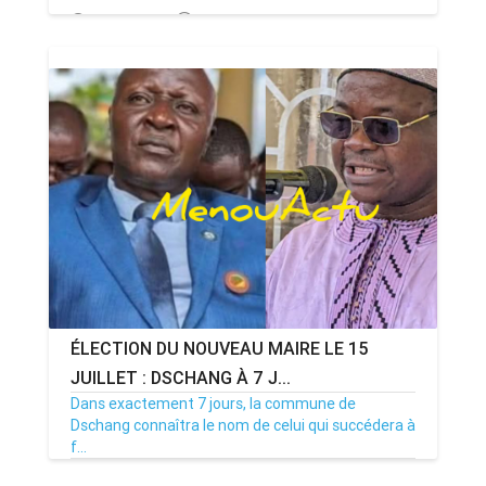
13/07/26
Par MenouActu
0
ÉLECTION DU NOUVEAU MAIRE LE 15
JUILLET : DSCHANG À 7 J...
Dans exactement 7 jours, la commune de
Dschang connaîtra le nom de celui qui succédera à
f...