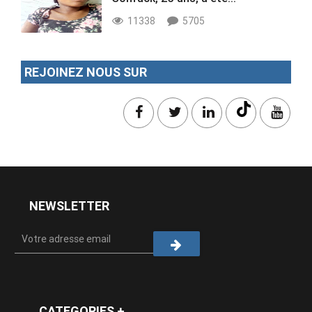
11338
5705
REJOINEZ NOUS SUR
NEWSLETTER
CATEGORIES +