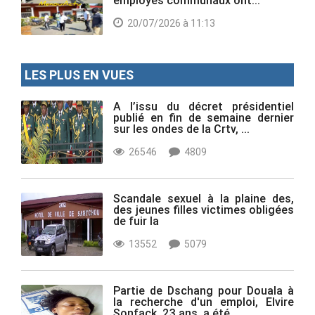
employés communaux ont...
20/07/2026 à 11:13
LES PLUS EN VUES
A l’issu du décret présidentiel
publié en fin de semaine dernier
sur les ondes de la Crtv, ...
26546
4809
Scandale sexuel à la plaine des,
des jeunes filles victimes obligées
de fuir la
13552
5079
Partie de Dschang pour Douala à
la recherche d'un emploi, Elvire
Sonfack, 23 ans, a été...