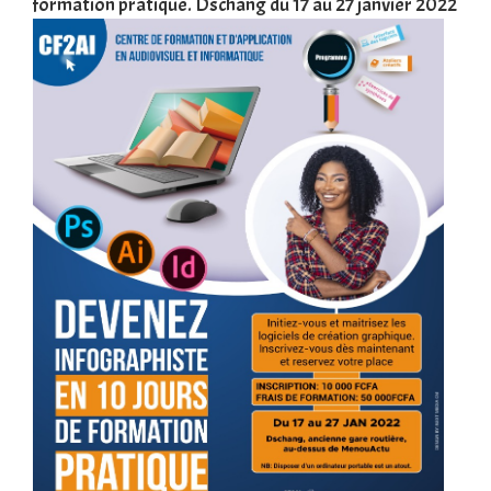
formation pratique. Dschang du 17 au 27 janvier 2022
Tra