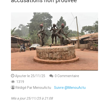
accusations non prouvée
ANNONCE
ART & CULTURE & TRADITION
ASSAINISSEMENT
BREAKING-NEWS
CAMEROUN
Ajouter le 25/11/25
0 Commentaire
PLUS
1319
Rédigé Par MenouActu
Suivre @MenouActu
Mis a jour 25/11/25 à 21:08