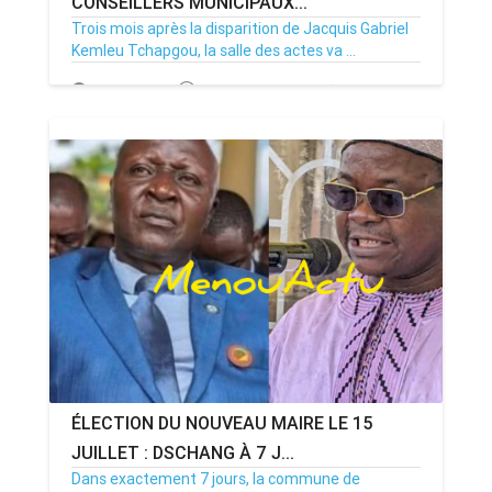
CONSEILLERS MUNICIPAUX...
Trois mois après la disparition de Jacquis Gabriel
Kemleu Tchapgou, la salle des actes va ...
13/07/26
Par MenouActu
0
ÉLECTION DU NOUVEAU MAIRE LE 15
JUILLET : DSCHANG À 7 J...
Dans exactement 7 jours, la commune de