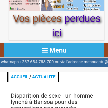
Vos pièces
perdues
ici
Menu
+237 654 788 700 ou via l'adresse menouactu@yahoo.co
ACCUEIL
ACTUALITE
ACCUEIL
/
ACTUALITE
AFRIQUE & MONDE
Disparition de sexe : un homme
ALERTE
lynché à Bansoa pour des