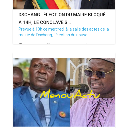
DSCHANG : ÉLECTION DU MAIRE BLOQUÉ
À 14H, LE CONCLAVE S...
Prévue à 10h ce mercredi à la salle des actes de la
mairie de Dschang, l’élection du nouve...
15/07/26
Par MenouActu
0