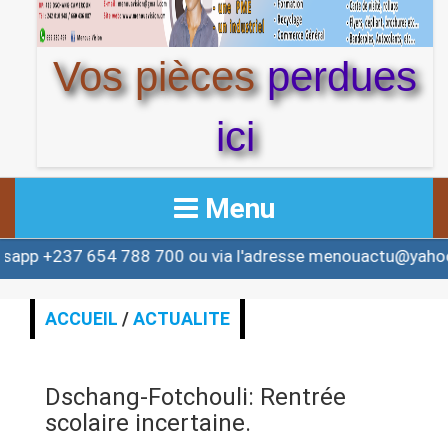
Vos pièces
perdues
ici
Menu
54 788 700 ou via l'adresse menouactu@yahoo.com ou c
ACCUEIL
ACTUALITE
ACCUEIL
/
ACTUALITE
AFRIQUE & MONDE
Dschang-Fotchouli: Rentrée
ALERTE
scolaire incertaine.