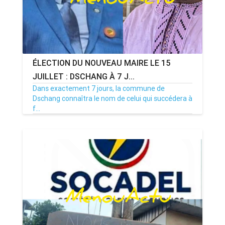
ÉLECTION DU NOUVEAU MAIRE LE 15
JUILLET : DSCHANG À 7 J...
Dans exactement 7 jours, la commune de
Dschang connaîtra le nom de celui qui succédera à
f...
08/07/26
Par MenouActu
0