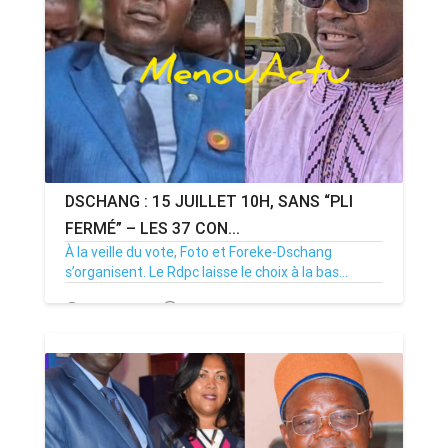
DSCHANG : 15 JUILLET 10H, SANS “PLI
FERMÉ” – LES 37 CON...
À la veille du vote, Foto et Foreke-Dschang
s’organisent. Le Rdpc laisse le choix à la bas...
14/07/26
Par MenouActu
0