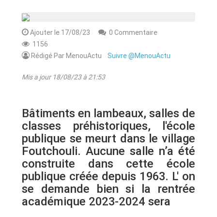
ANNONCE
ART & CULTURE & TRADITION
Ajouter le 17/08/23
0 Commentaire
1156
Rédigé Par MenouActu
Suivre @MenouActu
ASSAINISSEMENT
Mis a jour 18/08/23 à 21:53
BREAKING-NEWS
CAMEROUN
Bâtiments en lambeaux, salles de
classes préhistoriques, l'école
publique se meurt dans le village
Foutchouli. Aucune salle n’a été
PLUS
construite dans cette école
publique créée depuis 1963. L' on
se demande bien si la rentrée
académique 2023-2024 sera