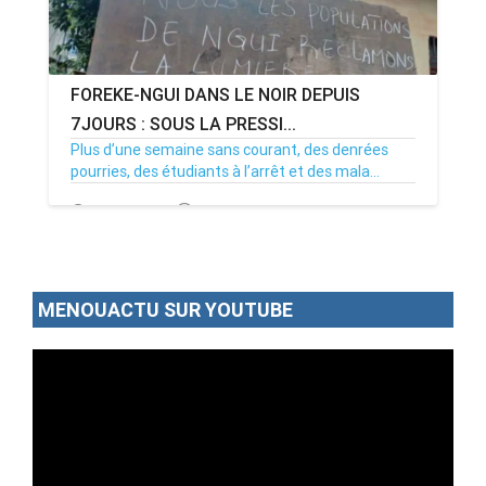
FOREKE-NGUI DANS LE NOIR DEPUIS
7JOURS : SOUS LA PRESSI...
Plus d’une semaine sans courant, des denrées
pourries, des étudiants à l’arrêt et des mala...
02/07/26
Par MenouActu
0
MENOUACTU SUR YOUTUBE