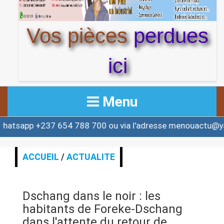
Vos pièces
perdues
ici
Menu
37 654 788 700 ou via l'adresse menouactu@yahoo.com 
ACCUEIL
ACTUALITE
ACCUEIL
/
ACTUALITE
AFRIQUE & MONDE
Dschang dans le noir : les
ALERTE
habitants de Foreke-Dschang
dans l'attente du retour de