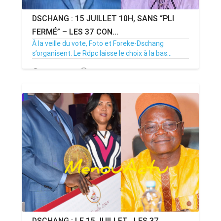
DSCHANG : 15 JUILLET 10H, SANS “PLI
FERMÉ” – LES 37 CON...
À la veille du vote, Foto et Foreke-Dschang
s’organisent. Le Rdpc laisse le choix à la bas...
14/07/26
Par MenouActu
0
DSCHANG : LE 15 JUILLET , LES 37