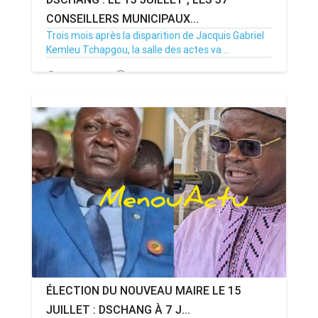
CONSEILLERS MUNICIPAUX...
Trois mois après la disparition de Jacquis Gabriel
Kemleu Tchapgou, la salle des actes va ...
13/07/26
Par MenouActu
0
ÉLECTION DU NOUVEAU MAIRE LE 15
JUILLET : DSCHANG À 7 J...