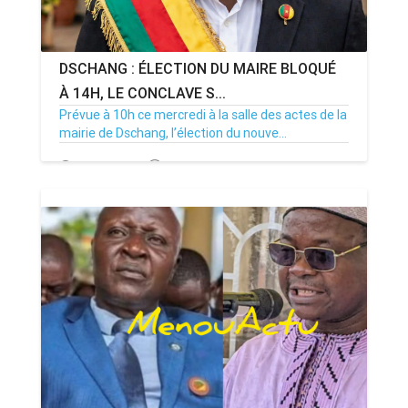
DSCHANG : ÉLECTION DU MAIRE BLOQUÉ
À 14H, LE CONCLAVE S...
Prévue à 10h ce mercredi à la salle des actes de la
mairie de Dschang, l’élection du nouve...
15/07/26
Par MenouActu
0