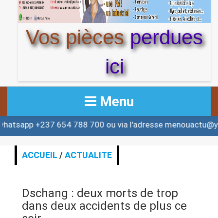
Vos pièces
perdues
ici
Menu
+237 654 788 700 ou via l'adresse menouactu@yahoo.co
ACCUEIL
ACTUALITE
ACCUEIL
/
ACTUALITE
AFRIQUE & MONDE
Dschang : deux morts de trop
ALERTE
dans deux accidents de plus ce