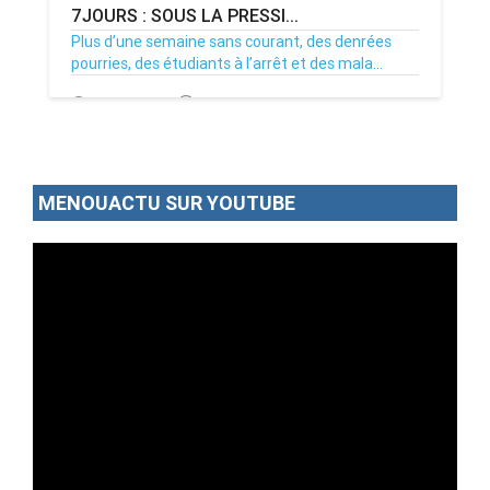
7JOURS : SOUS LA PRESSI...
Plus d’une semaine sans courant, des denrées
pourries, des étudiants à l’arrêt et des mala...
02/07/26
Par MenouActu
0
MENOUACTU SUR YOUTUBE