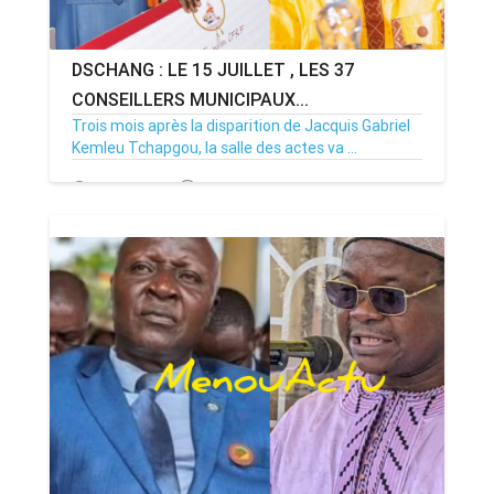
DSCHANG : LE 15 JUILLET , LES 37
CONSEILLERS MUNICIPAUX...
Trois mois après la disparition de Jacquis Gabriel
Kemleu Tchapgou, la salle des actes va ...
13/07/26
Par MenouActu
0