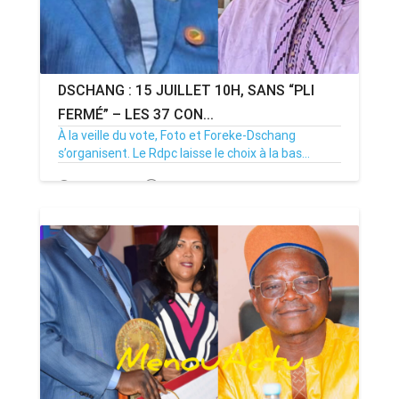
DSCHANG : 15 JUILLET 10H, SANS “PLI
FERMÉ” – LES 37 CON...
À la veille du vote, Foto et Foreke-Dschang
s’organisent. Le Rdpc laisse le choix à la bas...
14/07/26
Par MenouActu
0