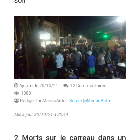
soir
ANNONCE
ART & CULTURE & TRADITION
ASSAINISSEMENT
BREAKING-NEWS
CAMEROUN
Ajouter le 20/10/21
12 Commentaires
1883
PLUS
Rédigé Par MenouActu
Suivre @MenouActu
Mis a jour 20/10/21 à 20:44
2 Morts sur le carreau dans un