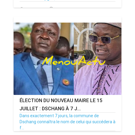
13/07/26
Par MenouActu
0
ÉLECTION DU NOUVEAU MAIRE LE 15
JUILLET : DSCHANG À 7 J...
Dans exactement 7 jours, la commune de
Dschang connaîtra le nom de celui qui succédera à
f...