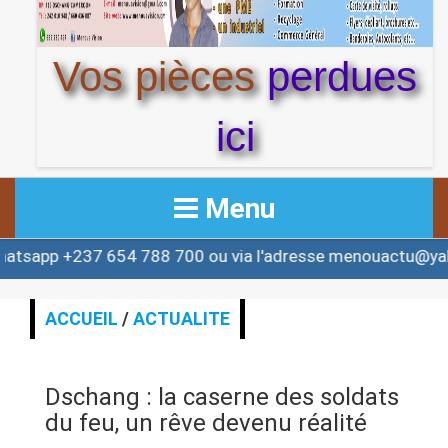
Vos pièces
perdues
ici
Menu
7 654 788 700 ou via l'adresse menouactu@yahoo.com o
ACCUEIL
ACTUALITE
ACCUEIL
/
ACTUALITE
AFRIQUE & MONDE
Dschang : la caserne des soldats
ALERTE
du feu, un rêve devenu réalité