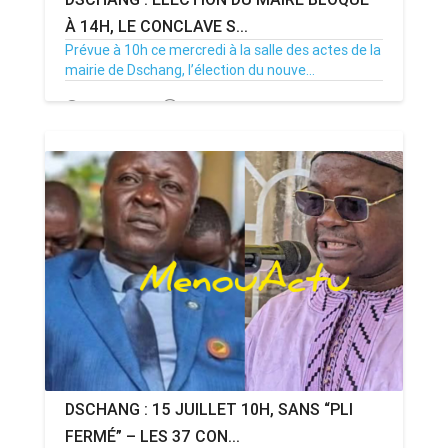
À 14H, LE CONCLAVE S...
Prévue à 10h ce mercredi à la salle des actes de la
mairie de Dschang, l’élection du nouve...
15/07/26
Par MenouActu
0
DSCHANG : 15 JUILLET 10H, SANS “PLI
FERMÉ” – LES 37 CON...