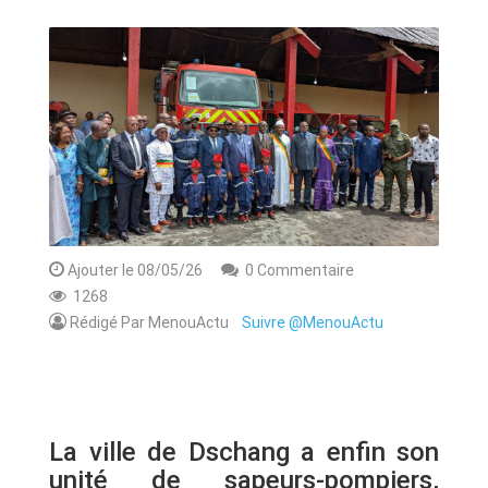
ANNONCE
ART & CULTURE & TRADITION
ASSAINISSEMENT
BREAKING-NEWS
CAMEROUN
Ajouter le 08/05/26
0 Commentaire
1268
Rédigé Par MenouActu
Suivre @MenouActu
PLUS
La ville de Dschang a enfin son
unité de sapeurs-pompiers,