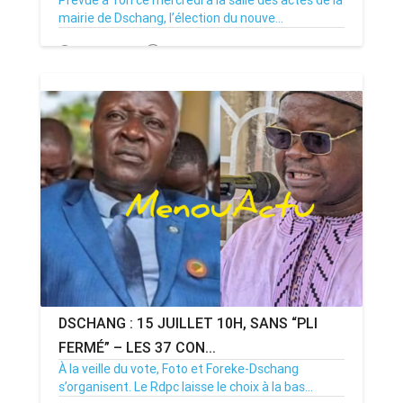
mairie de Dschang, l’élection du nouve...
15/07/26
Par MenouActu
0
DSCHANG : 15 JUILLET 10H, SANS “PLI
FERMÉ” – LES 37 CON...
À la veille du vote, Foto et Foreke-Dschang
s’organisent. Le Rdpc laisse le choix à la bas...