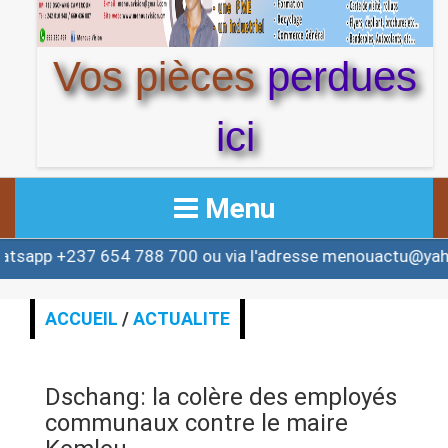
Vos pièces
perdues
ici
Menu
7 654 788 700 ou via l'adresse menouactu@yahoo.com o
ACCUEIL
ACTUALITE
ACCUEIL
/
ACTUALITE
AFRIQUE & MONDE
Dschang: la colère des employés
ALERTE
communaux contre le maire