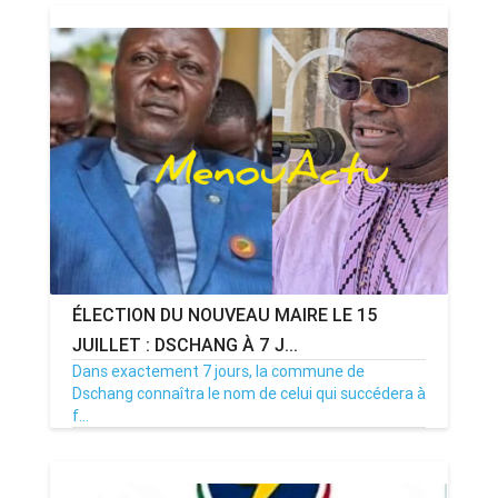
ÉLECTION DU NOUVEAU MAIRE LE 15
JUILLET : DSCHANG À 7 J...
Dans exactement 7 jours, la commune de
Dschang connaîtra le nom de celui qui succédera à
f...
08/07/26
Par MenouActu
0