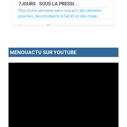
7JOURS : SOUS LA PRESSI...
Plus d’une semaine sans courant, des denrées
pourries, des étudiants à l’arrêt et des mala...
02/07/26
Par MenouActu
0
MENOUACTU SUR YOUTUBE