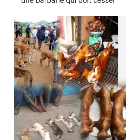
– une barbarie qui doit cesser
ANNONCE
ART & CULTURE & TRADITION
ASSAINISSEMENT
BREAKING-NEWS
CAMEROUN
PLUS