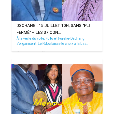
DSCHANG : 15 JUILLET 10H, SANS “PLI
FERMÉ” – LES 37 CON...
À la veille du vote, Foto et Foreke-Dschang
s’organisent. Le Rdpc laisse le choix à la bas...
14/07/26
Par MenouActu
0