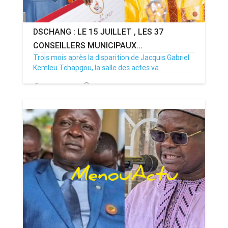
DSCHANG : LE 15 JUILLET , LES 37
CONSEILLERS MUNICIPAUX...
Trois mois après la disparition de Jacquis Gabriel
Kemleu Tchapgou, la salle des actes va ...
13/07/26
Par MenouActu
0