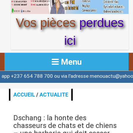
Vos pièces
perdues
ici
Menu
4 788 700 ou via l'adresse menouactu@yahoo.com ou co
ACCUEIL
ACTUALITE
ACCUEIL
/
ACTUALITE
AFRIQUE & MONDE
Dschang : la honte des
ALERTE
chasseurs de chats et de chiens