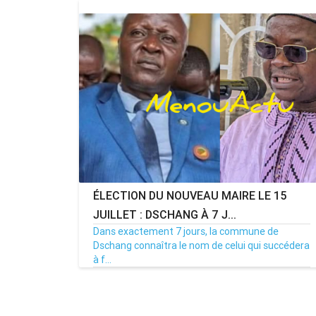
ÉLECTION DU NOUVEAU MAIRE LE 15
JUILLET : DSCHANG À 7 J...
Dans exactement 7 jours, la commune de
Dschang connaîtra le nom de celui qui succédera
à f...
08/07/26
Par MenouActu
0