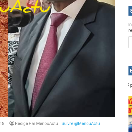
I
re
Rendez-vous le 10 Octobre avec GESPROS pour
D
une formation de qualité, un métier
d
j
18
Rédigé Par MenouActu
Suivre @MenouActu