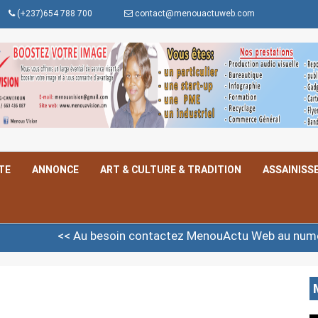
(+237)654 788 700
contact@menouactuweb.com
TE
ANNONCE
ART & CULTURE & TRADITION
ASSAINISS
Au besoin contactez MenouActu Web au numéro whatsapp