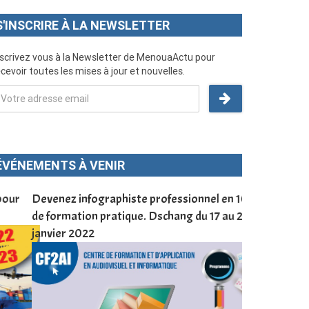
S'INSCRIRE À LA NEWSLETTER
nscrivez vous à la Newsletter de MenouaActu pour
cevoir toutes les mises à jour et nouvelles.
ÉVÉNEMENTS À VENIR
evenez infographiste professionnel en 10 jours
DSCHANG Du 1
e formation pratique. Dschang du 17 au 27
Trading
anvier 2022