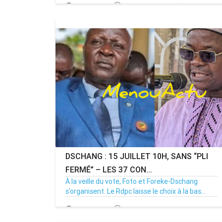
20/07/26
Par MenouActu
0
Votre Magazine MenouActu est déj
disponible
DSCHANG : 15 JUILLET 10H, SANS “PLI
FERMÉ” – LES 37 CON...
À la veille du vote, Foto et Foreke-Dschang
s’organisent. Le Rdpc laisse le choix à la bas...
14/07/26
Par MenouActu
0