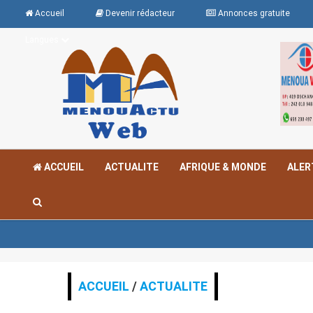
Accueil
Devenir rédacteur
Annonces gratuite
Langues
ACCUEIL
ACTUALITE
AFRIQUE & MONDE
ALER
<< 
ACCUEIL
/
ACTUALITE