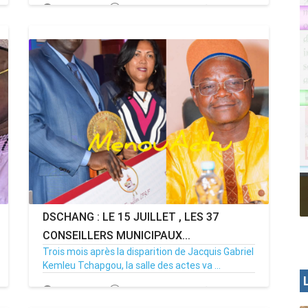
15/07/26
Par MenouActu
0
a
MAGAZINE MENOUACTU NUMERO 2
DSCHANG : LE 15 JUILLET , LES 37
CONSEILLERS MUNICIPAUX...
Trois mois après la disparition de Jacquis Gabriel
Kemleu Tchapgou, la salle des actes va ...
13/07/26
Par MenouActu
0