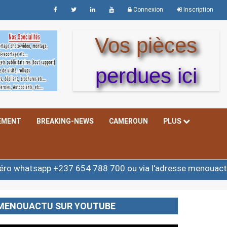
Connexion
Inscription
Vos pièces
perdues ici
EMENT
BREAKING-NEWS
CAMEROUN
PLUS
 +237 654 788 700 ou via l'adresse menouactu@yahoo.c
MENOUACTU SUR YOUTUBE